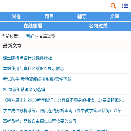
试卷
题目
辅导
文章
在线做题
名句过关
当前位置：
一苇轩
> 文章浏览
最新文章
课堂随机点名计分课件模板
本站使用纯真社区版IP库展示信息
考试助手(考场智能编排系统)软件下载
2023新年献词金句选编
《南方周末》2023新年献词：总有奋不顾身的相信，总要坚韧恒久的勇气
学生成绩分析系统、网页在线分析查询（高中教学管理系统）介绍
高考备考：高校自主招生自荐信要怎么写