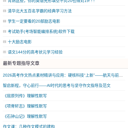
背熟这些，你的英语完形填空不对20也得对19! ! !
5
清华北大五百名学霸的经典学习方法
6
学生一定要看的20部励志电影
7
考试助手(考场智能编排系统)软件下载
8
十大励志电影
9
语文144分的高考状元学习经验
10
最新专题指导文章
2026高考作文热点素材精讲与应用：硬核科技“上新”——航天与前沿科技突破
智启新程，守心前行——AI时代的思考与坚守作文指导及范文
《屈原列传》理解性默写
《项脊轩志》理解性默写
《石钟山记》理解性默写
作文课：几种作文模式的建构