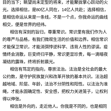
目的当下；眺望尚未定型的将来，才能聚拢掌心跃动的火
光。选择相信，是80亿人同在，14亿人共赴；选择相信，
是相信命运从来是一条线，不是一个点，你我命运的曲线
相交，便是世界的经纬。
相信有深刻的旨归，尊重常识。常识里有我们作为人
的尊严与品格，有我们微观生活的价值和边界。相信常识
才能保卫常识，才能消弭悖逆科学、违背人性的谬误。疫
情终会消散，巨变终归平静，常识更显珍贵，每一滴暗夜
凝结的露珠，终将折射晨光。
相信有笃定的指向，尊崇法治。法治是全社会的最大
公约数，是守护民族复兴和改革开放的基本共识。法治超
越地域、阶层、年龄，法治不分阴性和阳性。以法治为准
绳，才能永固确定性、安全感，把权力关进笼子，让权利
得以伸张。
相信是外向的，走近他人。你我是不同的，也是相同