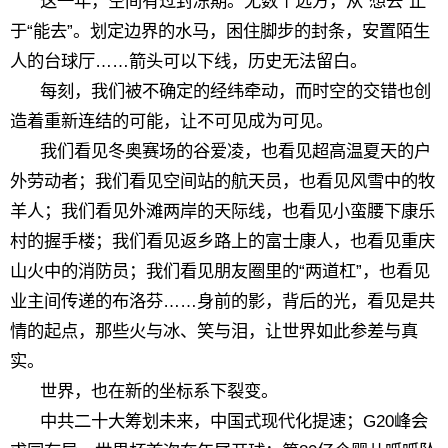
这一年，空间有过封冻期。无数个远方，从“想去”止
于“能去”。划定边界的水马，困住脚步的封条，安置陌生
人的台球厅……箭头可以下线，历史无法留白。
每刻，我们被不确定的经纬牵动，而时空的交错也创
造着重新连结的可能，让不可见成为可见。
我们看见冬奥赛场的谷爱凌，也看见超高温夏天的户
外劳动者；我们看见空间站的航天员，也看见风雪中的牧
羊人；我们看见外滩两岸的天际线，也看见小蛮腰下康乐
村的握手楼；我们看见返乡路上的富士康人，也看见重庆
山火中的消防员；我们看见朋友圈里的“两道杠”，也看见
业主间传递的布洛芬……身前的影，背后的光，看见是共
情的起点，那些火与冰、笑与泪，让世界如此参差与真
实。
世界，也在新的坐标系下裂变。
中共二十大筹划未来，中国式现代化提速；G20峰会