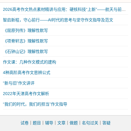
2026高考作文热点素材精讲与应用：硬核科技“上新”——航天与前沿科技突破
智启新程，守心前行——AI时代的思考与坚守作文指导及范文
《屈原列传》理解性默写
《项脊轩志》理解性默写
《石钟山记》理解性默写
作文课：几种作文模式的建构
4种高阶高考作文思辨公式
“新与旧”作文讲评
2022年天津高考作文解析
“我们的时代，我们的担当”作文指导
试卷
｜
题目
｜
辅导
｜
文章
｜
做题
｜
名句过关
｜
答疑