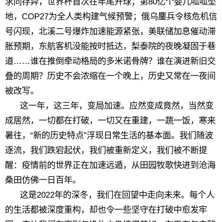
求同存异，世界杯首次在年尾开球；第80亿个婴儿呱呱坠
地，COP27为全人类构建气候预警；俄乌鏖兵令核危机信
号闪现，北溪二号爆炸加速能源紧张，美联储加息催动滞
胀预期，东航客机没能按时抵达，梨泰院的夜晚凝固于巷
道……谁在推倒牵动格局的多米诺骨牌？谁在演进新旧交
叠的周期？历史不会浓缩在一个晚上，历史又常在一夜间
被改写。
这一年，这三年，变局加速。应然变成竟然，当然变
成居然，一切都在打破，一切又在重建，一蔬一饭，寒来
暑往，“新的历史特点”浮现日常生活的基本面。我们随波
逐流，我们跌宕起伏，我们被重新定义，我们被不断提
醒：疫情前的世界正在加速远遁，从田园牧歌快进到沧海
桑田仿佛一日百年。
这是2022年的深冬，我们在回望中走向未来。每个人
的生活都被深度重构，却也令一些坚守在打破中愈发牢