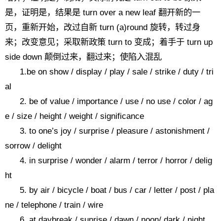
是，证明是，结果是 turn over a new leaf 翻开新的一
页，重新开始，改过自新 turn (a)round 旋转，转过身
来；改变意见；采取新政策 turn to 变成；着手于 turn up
side down 颠倒过来，翻过来；使陷入混乱
1.be on show / display / play / sale / strike / duty / tri
al
2. be of value / importance / use / no use / color / ag
e / size / height / weight / significance
3. to one’s joy / surprise / pleasure / astonishment /
sorrow / delight
4. in surprise / wonder / alarm / terror / horror / delig
ht
5. by air / bicycle / boat / bus / car / letter / post / pla
ne / telephone / train / wire
6. at daybreak / sunrise / dawn / noon/ dark / night