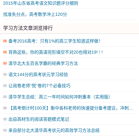
2015年山东省高考语文知识题评分细则
找准失分点，高考数学冲上120分
学习方法文章浏览排行
备考2016高考：只有1%的高三学生知道这样做！
1
背熟这些，你的英语完形填空不对20也得对19! ! !
2
清华北大五百名学霸的经典学习方法
3
语文144分的高考状元学习经验
4
让阅卷老师“悦”卷的7个必备技巧
5
清华学生总结：高三一年时间如何冲刺重本（实用版）
6
【高考倒计时100天】衡中各科老师的快速提分备考建议，冲刺必看！
7
出自高材生的阅读答题模式笔记
8
来自部分北大清华高考状元的高效学习方法总结
9