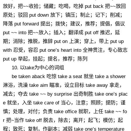
放好，把~~收拾；储藏；吃喝，吃掉 put back 把~~放回
原处；驳回 put down 放下；镇压；制止；记下；削减；
降落 put forward 提出；拨快；建议，推荐；提倡，倡议
put ~~ into 把~~放入；插入；翻译成 put off 推迟，延
期；消除；推脱，推辞 put on 上演；穿上，带上 put up
with 忍受，容忍 put one’s heart into 全神贯注，专心致志
put up 举起，挂起；提名，推荐；陈列
10. 以take为中心的词组
be taken aback 吃惊 take a seat 就坐 take a shower
淋浴，洗澡 take aim 瞄准，设立目标 take away 拿走，
减去；夺去 take ~~ by surprise 出奇制胜 take one’s plac
e 就坐，入坐 take care of 当心，注意；照顾；提防；谨
慎；处理，对付；负责 take office 就职，上任 take ~~ fo
r 把~当作 take off 脱去，除去；离开；起飞；模仿；起
程；致死；复制，作副本；减弱 take one’s temperature