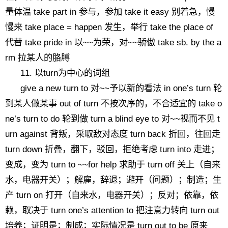
量体温 take part in 参与，参加 take it easy 别着急，慢
慢来 take place = happen 发生，举行 take the place of
代替 take pride in 以~~为荣，对~~骄傲 take sb. by the a
rm 拉某人的胳膊
11. 以turn为中心的词组
give a new turn to 对~~予以新的看法 in one’s turn 轮
到某人做某事 out of turn 不按次序的，不合适宜的 take o
ne’s turn to do 轮到做 turn a blind eye to 对~~视而不见 t
urn against 背叛，采取敌对态度 turn back 折回，往回走
turn down 折叠，翻下，驳回，拒绝考虑 turn into 走进；
变成，变为 turn to ~~for help 求助于 turn off 关上（自来
水，电器开关）；解雇，辞退；避开（问题）；制造；生
产 turn on 打开（自来水，电器开关）；反对；依靠，依
赖，取决于 turn one’s attention to 把注意力转向 turn out
培养；证明是；制成；实际情况是 turn out to be 原来