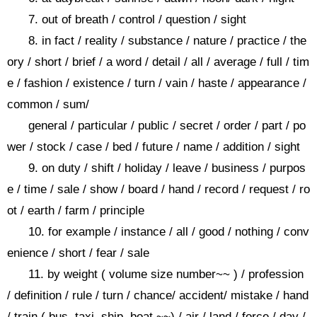
7. out of breath / control / question / sight
8. in fact / reality / substance / nature / practice / the
ory / short / brief / a word / detail / all / average / full / tim
e / fashion / existence / turn / vain / haste / appearance /
common / sum/
general / particular / public / secret / order / part / po
wer / stock / case / bed / future / name / addition / sight
9. on duty / shift / holiday / leave / business / purpos
e / time / sale / show / board / hand / record / request / ro
ot / earth / farm / principle
10. for example / instance / all / good / nothing / conv
enience / short / fear / sale
11. by weight ( volume size number~~ ) / profession
/ definition / rule / turn / chance/ accident/ mistake / hand
/ train ( bus ,taxi ,ship ,boat ~~) / air / land / force / day /