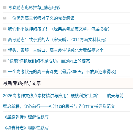
青春励志电影推荐_励志电影
4
一位优秀高三老师对早恋的完美解读
5
我们都不是神的孩子！（经典高考励志文章，每届必看）
6
高考励志：致亲爱的人（宋天骄，2014青岛文科状元）
7
埋头，素服，三缄口，高三差生逆袭北大竟然靠这个
8
“逆袭”惊艳我们的不是成功，而是向上的姿态
9
一个高考状元的高三奋斗史（最后365天，不放弃还来得及)
10
最新专题指导文章
2026高考作文热点素材精讲与应用：硬核科技“上新”——航天与前沿科技突破
智启新程，守心前行——AI时代的思考与坚守作文指导及范文
《屈原列传》理解性默写
《项脊轩志》理解性默写