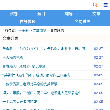
试卷
题目
辅导
文章
在线做题
名句过关
当前位置：
一苇轩
>
文章浏览
> 青春励志
文章列表
毕淑敏：当你以为顶不住了，告诉你，那并不是最后的时刻
02-27
十大励志电影
02-27
青春励志电影推荐_励志电影
02-27
“逆袭”惊艳我们的不是成功，而是向上的姿态
02-05
一位优秀高三老师对早恋的完美解读
02-05
埋头，素服，三缄口，高三差生逆袭北大竟然靠这个
02-05
一个高考失败者的逆袭
02-05