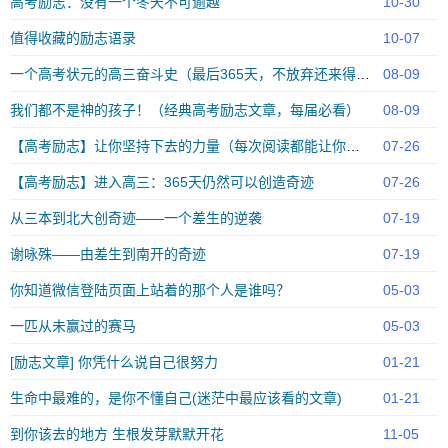
高考励志：没有一个冬天不可逾越
10-30
值得收藏的励志语录
10-07
一个高考状元的高三奋斗史（最后365天，不放弃还来得及)
08-09
我们都不是神的孩子！（经典高考励志文章，每届必看）
08-09
【高考励志】让你坚持下去的力量（每次阅读都能让你满血复活）
07-26
【高考励志】进入高三：365天仍然可以创造奇迹
07-26
从三本到北大创奇迹——一个差生的逆袭
07-19
谢咏殊——由差生到南开的奇迹
07-19
你知道微信登陆页面上站着的那个人是谁吗？
05-03
一匹从未赢过的赛马
05-03
[励志文章] 你凭什么说自己很努力
01-21
生命中最难的，是你不懂自己(迷茫中最应该看的文章)
01-21
到你该去的地方 生根发芽默默开花
11-05