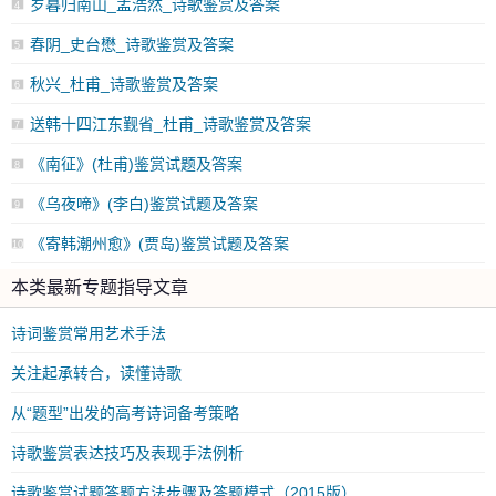
岁暮归南山_孟浩然_诗歌鉴赏及答案
4
春阴_史台懋_诗歌鉴赏及答案
5
秋兴_杜甫_诗歌鉴赏及答案
6
送韩十四江东觐省_杜甫_诗歌鉴赏及答案
7
《南征》(杜甫)鉴赏试题及答案
8
《乌夜啼》(李白)鉴赏试题及答案
9
《寄韩潮州愈》(贾岛)鉴赏试题及答案
10
本类最新专题指导文章
诗词鉴赏常用艺术手法
关注起承转合，读懂诗歌
从“题型”出发的高考诗词备考策略
诗歌鉴赏表达技巧及表现手法例析
诗歌鉴赏试题答题方法步骤及答题模式（2015版）