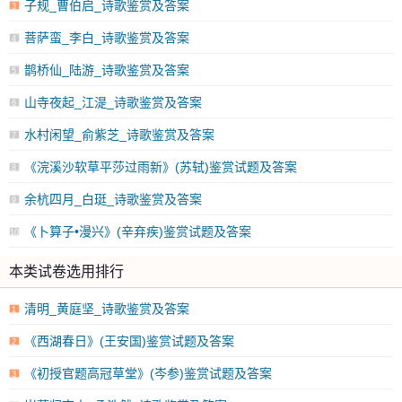
子规_曹伯启_诗歌鉴赏及答案
3
菩萨蛮_李白_诗歌鉴赏及答案
4
鹊桥仙_陆游_诗歌鉴赏及答案
5
山寺夜起_江湜_诗歌鉴赏及答案
6
水村闲望_俞紫芝_诗歌鉴赏及答案
7
《浣溪沙软草平莎过雨新》(苏轼)鉴赏试题及答案
8
余杭四月_白珽_诗歌鉴赏及答案
9
《卜算子•漫兴》(辛弃疾)鉴赏试题及答案
10
本类试卷选用排行
清明_黄庭坚_诗歌鉴赏及答案
1
《西湖春日》(王安国)鉴赏试题及答案
2
《初授官题高冠草堂》(岑参)鉴赏试题及答案
3