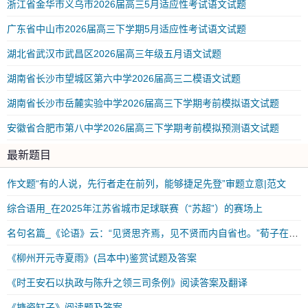
浙江省金华市义乌市2026届高三5月适应性考试语文试题
广东省中山市2026届高三下学期5月适应性考试语文试题
湖北省武汉市武昌区2026届高三年级五月语文试题
湖南省长沙市望城区第六中学2026届高三二模语文试题
湖南省长沙市岳麓实验中学2026届高三下学期考前模拟语文试题
安徽省合肥市第八中学2026届高三下学期考前模拟预测语文试题
最新题目
作文题“有的人说，先行者走在前列，能够捷足先登”审题立意|范文
综合语用_在2025年江苏省城市足球联赛（“苏超”）的赛场上
名句名篇_《论语》云：“见贤思齐焉，见不贤而内自省也。”荀子在《劝学》中也用_练习及答案
《柳州开元寺夏雨》(吕本中)鉴赏试题及答案
《时王安石以执政与陈升之领三司条例》阅读答案及翻译
《搪瓷缸子》阅读题及答案