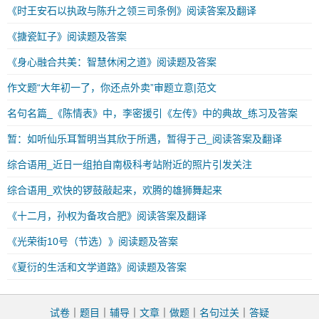
《时王安石以执政与陈升之领三司条例》阅读答案及翻译
《搪瓷缸子》阅读题及答案
《身心融合共美：智慧休闲之道》阅读题及答案
作文题“大年初一了，你还点外卖”审题立意|范文
名句名篇_《陈情表》中，李密援引《左传》中的典故_练习及答案
暂：如听仙乐耳暂明当其欣于所遇，暂得于己_阅读答案及翻译
综合语用_近日一组拍自南极科考站附近的照片引发关注
综合语用_欢快的锣鼓敲起来，欢腾的雄狮舞起来
《十二月，孙权为备攻合肥》阅读答案及翻译
《光荣街10号（节选）》阅读题及答案
《夏衍的生活和文学道路》阅读题及答案
试卷
｜
题目
｜
辅导
｜
文章
｜
做题
｜
名句过关
｜
答疑