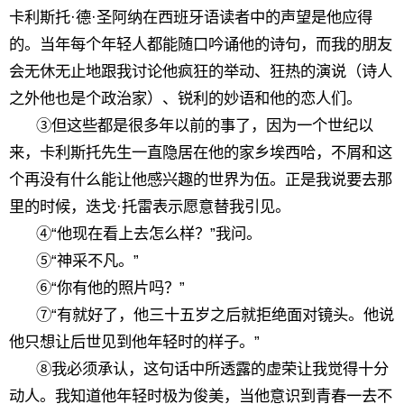
卡利斯托·德·圣阿纳在西班牙语读者中的声望是他应得
的。当年每个年轻人都能随口吟诵他的诗句，而我的朋友
会无休无止地跟我讨论他疯狂的举动、狂热的演说（诗人
之外他也是个政治家）、锐利的妙语和他的恋人们。
③但这些都是很多年以前的事了，因为一个世纪以
来，卡利斯托先生一直隐居在他的家乡埃西哈，不屑和这
个再没有什么能让他感兴趣的世界为伍。正是我说要去那
里的时候，迭戈·托雷表示愿意替我引见。
④“他现在看上去怎么样？”我问。
⑤“神采不凡。”
⑥“你有他的照片吗？”
⑦“有就好了，他三十五岁之后就拒绝面对镜头。他说
他只想让后世见到他年轻时的样子。”
⑧我必须承认，这句话中所透露的虚荣让我觉得十分
动人。我知道他年轻时极为俊美，当他意识到青春一去不