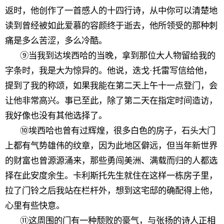
返时，他创作了一首感人的十四行诗，从中你可以清楚地
读到曾经被如此爱慕的容颜终于逝去，他所领受的那种刺
痛是多么苦涩，多么冷酷。
⑨当我到达埃西哈的当晚，拿到那位大人物留给我的
字条时，我是大为惊异的。他说，迭戈·托雷写信给他，
提到了我的称颂，如果我能在第二天上午十一点登门，会
让他非常高兴。事已至此，除了第二天在指定时间造访，
我好像也没有其他选择了。
⑩埃西哈也曾有过辉煌，很多白色的房子，石头大门
上都有气势雄伟的纹章，因为此地区僻远，但当年新世界
的财富也曾源源涌来，那些勇闯美洲、满载而归的人都选
择在此安度余生。卡利斯托先生就住在这样一栋房子里，
拉了门铃之后我站在栏杆外，想到这宅邸的确配得上他，
心里有些快意。
⑪这周围的门有一种颓败的豪气，与张扬的诗人正相