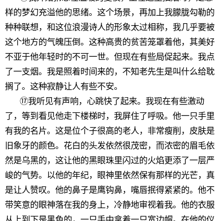
样的梦幻充溢他的思绪。这个场景，再加上我朦胧勾勒的
种种联想，和这位浪漫诗人的形象太过相称，我几乎要被
这个地方的气魄压倒。这种高贵的贫苦笼罩着他，其美好
不亚于他年轻时的不可一世。但现在有些局促起来。我点
了一支烟。我是照着时间来的，不知老先生是叫什么给耽
搁了。这种寂静让人有些不安。
⑰我听见有声响，心跳快了起来。我现在有些激动
了，等到看见他走下楼梯时，我屏住了呼吸。他一只手里
有我的名片。这是位个子很高的老人，非常瘦削，皮肤是
旧象牙的颜色。花白的头发依然很茂密，而浓密的眉毛依
然是乌黑的，这让他的黑眼珠里闪过的火焰更添了一层严
峻的气势。以他的年纪，眼神里依然保有那样的光芒，真
是让人赞叹。他的鼻子是鹰钩鼻，嘴唇抿得紧紧的。他不
带笑意的眼神落在我的身上，冷静地审视着我。他的衣服
从上到下是黑色的，一只手中拿着一只宽边帽。在他的仪