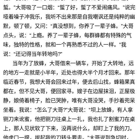
蜇。”大哥吸了一口烟：“蜇了好，蜇了不爱闹痛风。”说完
哑着噪子冲我乐，我听不出来那是自我嘲讽还是纯粹的幽
默，顿了顿，又问：“真没想到，你养了一辈子蜂。”大哥
点头，说：“上瘾。养了一辈子蜂，每群蜂都有特殊的气
味，独特的性格，就和一个再熟悉不过的人一样。”我
说：“还记得当年转地吗?”
当年为了放蜂，大哥借来一辆车，开始了大转地，远
的地方一走就是小半年，近处也得大半个月才回来。那年
临近春节，我想大哥会回来过年，便去后山找，蜂箱果真
都在，但不见大哥，便回家寻。嫂子在边屋抹泪，正屋极
静，娘倚着椅子，脸已哭肿，唯有大哥没哭，手抄着兜呆
坐着。我说：“怎么了大哥?”大哥说：“坝上放蜂，有人拿
铡刀来讹蜜，他把铡刀往桌上一扎，我也扎了割蜜刀在桌
上，那人见状软了下来，没再说什么，却盯上了我的刀。
他虎口一提，拔起我的刀转头要走。”大哥说到急切时，