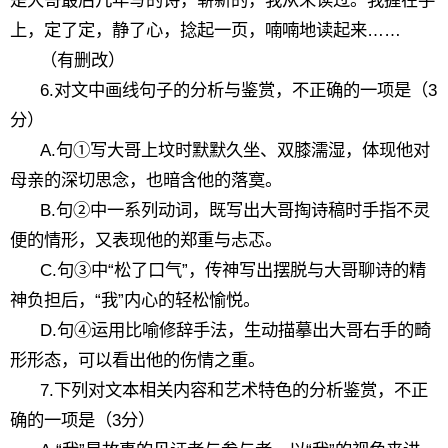
是大哥最后几年写的诗，崭新的，我从未读过。我握在手
上，定了定，静了心，捻起一页，喃喃地读起来……
（有删改）
6.对文中画线句子的分析与鉴赏，不正确的一项是（3
分）
A.句①写大哥上坟时默默久坐、双膝濡湿，体现他对
母亲的深切思念，也暗含他的落寞。
B.句②中一系列动词，既写出大哥掏诗稿时手指不灵
便的情形，又表现他的郑重与忐忑。
C.句③中“松了口气”，传神写出摆脱与大哥聊诗的精
神负担后，“我”内心的轻松愉悦。
D.句④运用比喻修辞手法，生动描摹出大哥右手的畸
形形态，可以看出他的伤情之重。
7.下列对文本相关内容和艺术特色的分析鉴赏，不正
确的一项是（3分）