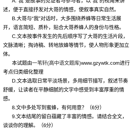
A.“我”是故事的见证者与参与者，以“我”的视角来讲
述，便于直接抒发对大哥的情感，使叙事真实自然。
B.大哥与“我”对话时，大多围绕养蜂等日常生活展
开，语言简短、质朴，贴合大哥养蜂人的身份与性格。
C.文本按事件发生的先后顺序写了大哥的生活片段，
文脉清晰；掏诗稿、转地放蜂等情节，使人物形象更加立
体。
本试题由
一苇轩(高中语文题库)
www.gzywtk.com进行
考点归类细化整理
D.文本选取日常平淡场景，多用细节描写，叙述节奏
舒缓，让读者在平静细腻的文字中感受到丰富厚重的情
感。
8.文中多处写到蜜蜂，有何用意？（6分）
9.文本结尾的留白蕴藏了丰富的情感。请结合全文，
谈谈你的理解。（6分）