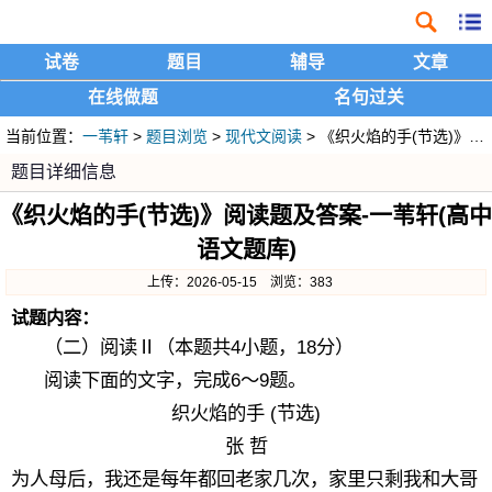
试卷
题目
辅导
文章
在线做题
名句过关
当前位置：
一苇轩
>
题目浏览
>
现代文阅读
> 《织火焰的手(节选)》阅读题及答案
题目详细信息
《织火焰的手(节选)》阅读题及答案-一苇轩(高中
语文题库)
上传：2026-05-15 浏览：383
试题内容：
（二）阅读Ⅱ（本题共4小题，18分）
阅读下面的文字，完成6～9题。
织火焰的手 (节选)
张 哲
为人母后，我还是每年都回老家几次，家里只剩我和大哥