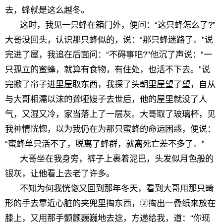
去，蜂就是这么越冬。
这时，我见一只蜂在箱门外，便问：“这只蜂怎么了?”
大哥没回头，认识那只蜂似的，说：“那只蜂迷路了。”说
完进了屋，我追在后面问：“不碍事吧?”他沉了声说：“一
只孤立的蜜蜂，就算有食物，有住处，也活不下去。”说
完掀了帘子进里屋取东西，我探了头朝里屋望了望，自从
与大哥相濡以沫的聋哑嫂子去世后，他的屋里就没了人
气，又湿又冷，家当落上了一层灰。大哥取了玻璃杯，见
我神情恍惚，以为我仍在为那只蜜蜂的命运困惑，便说：
“蜜蜂单只活不了，脱离了蜂群，就离死亡差不多了。”
大哥坐在我身旁，裤子上裹着泥巴，头发似月色般的
银灰，让他看上去老了许多。
不知为何我恍惚又回到那年冬天，看到大哥用那只畸
形的手去靠近心脏的夹兜里掏东西，②掏出一叠纸来放在
膝上，又用那手颤颤巍巍地去捻，方递给我，道：“你现