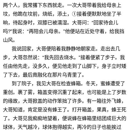
两个人，我常撂下东西就走。一次大哥带着我给母亲上
坟，他跪在坟前，烧纸，添土，①接着便默默地坐了半
晌，待起身时，双膝已被濡湿。大哥问：“回家待会儿
吗?”我说：“再陪会儿母亲。”他便站在近处守着，给我挡
山风。
我说回家，大哥便陪着我静静地朝家走。走出去几
步，大哥忽然说：“我先回去烧水。”接着便紧了步子。我
任由他先走，没多久，便见他走到了山脚下，身子立时矮
了下去，最后竟融化在那片乌青里了。
到了院子，我见大哥在检查蜂箱。冬天，蜜蜂遭受了
重创。裹了雾，箱盖变得沉重了起来，也可能是上了岁数
的缘故，大哥掀盖的动作笨拙了许多。有一箱往外飞蜂，
大哥知道，肯定是没有蜂王了。打开箱盖，果真，蜂王死
了。大哥见我痴痴地望着，便说蜂在蜂箱里结团成巨大的
球体，天气越冷，球体抱得越实，再冷的日子也能挨过