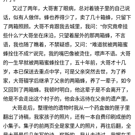
又过了两年，大哥害了眼病，总对着镜子里的自己说
话，似有人做伴。蜂也养得少了，卖了几十箱蜂，只留下
了两箱照顾。大哥不肯跟我去城里，我问：“你究竟牵挂
些什么?”大哥坐在床沿，只望着屋外的那两箱蜂，不言
语，我也随了瞧着，不禁疑惑，又问：“难道就被两箱蜜
蜂拴住不成?”说完，我的嘴巴像被烫住，噤声不语。大哥
的一生早就被两箱蜜蜂拴住了，五十年前，大哥才十几
岁，本已保送去重点中学，可是父亲突然去世，为了养
家，大哥辍学后继承了父亲的两箱蜂，养了一辈子，如今
又回到了两箱蜂。我顿时明白，他这辈子是不会离开了，
他是不会走出这个村子的，他会永远待在父亲的遗产里。
大哥走后，整理他的遗物时我从一个药盒做的匣子里
翻出了诗稿，我家孩子的照片，还有一本自费印刷成册的
小集子。集子的前两页全是家里人的照片，再往后翻，全