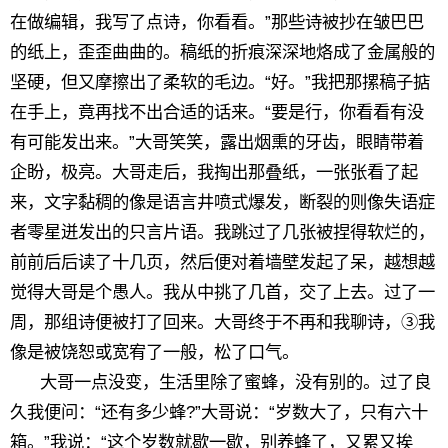
在做编辑，我写了点诗，你看看。”那些诗被抄在皱巴巴
的纸上，歪歪曲曲的。稿纸的折痕深深地烙成了金属般的
坚硬，但又摩擦出了柔软的毛边。“好。”我把那摞稿子掂
在手上，竟再找不出合适的话来。“要是行，你看看有没
有可能发出来。”大哥笑笑，露出烟熏的牙齿，眼睛带着
企盼，极亮。大哥走后，我掏出那叠纸，一张张看了起
来，文字黏稠的像是语言井喷式爆发，断裂的则像失语症
者零星迸发出的只言片语。我跳过了几张被捏得软烂的，
前前后后读了十几页，然后便对着墙壁发起了呆，越想越
觉得大哥是个愚人。我从中挑了几首，交了上去。过了一
周，那组诗便被打了回来。大哥终于不再和我聊诗，③我
像是被饶恕或宽宥了一般，松了口气。
大哥一点没变，生活里除了蜜蜂，没有别的。过了良
久我便问：“还有多少蜂?”大哥说：“岁数大了，只有六十
箱。”我说：“这个岁数就歇一歇，别养蜂了，又累又挨