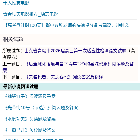
十大励志电影
青春励志电影推荐_励志电影
【高考倒计时100天】衡中各科老师的快速提分备考建议，冲刺必看！
相关试题
所属试卷：
山东省青岛市2026届高三第一次适应性检测语文试题
（高
考模拟）
上一题目：
《后全球化语境与当下青年写作的县域想象》阅读题及答
案
下一题目：
《夫名也者，实之客也》阅读答案及翻译
最新小说阅读试题
《搪瓷缸子》阅读题及答案
《光荣街10号（节选）》阅读题及答案
《水磨功夫》阅读题及答案
《一盏马灯》阅读题及答案