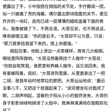
便露出了手，④中指搭在拇指的关节处，手拧握成一团，
似一只被撬了壳的海螺。偶尔露出那块隐匿的关节，便见
炸开的一块红，皮肉已成一层薄薄的蜡纸盖着下面的骨
头。我像被锥了下，不再言语，大哥见状，也不再说话，
唯有娘啜泣道：“伤的是右手。”大哥却不以为意，只说：
“那刀是爹给我留下来的，搭上命都值。”
提起往事，他脸上渗出一点笑模样，竟有几分痴相，
喉咙里阵阵微响。“大哥没想着再找个人做伴?”大哥说：
“你就会取笑我，谁愿意和养蜂人做伴，话又说回来，我
有蜜蜂陪着，挺好。”大哥进到里屋，从里面拿出了一把
二胡，是我年幼时他常拉的那把。大哥讪讪地说：“最近
没事儿干，又把这个拾掇起来了。”说完便坐在对面闭了
眼，二胡声响起，湿晕的夕阳从小小的窗挤进来，大哥的
身子影影绰绰地掉进了火焰中，竟淋淋漓漓地在我眼前化
开了。