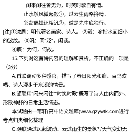
闲来闲往曾无为，时笑时歌自有情。
止水触风微起縠②，过云生雨略搀晴。
邻翁偶揖还相汎③，道是先生底独行。
[注]①沈周：明代著名画家、诗人。 ②縠：喻指水面细小
的波纹。 ③汎：同“泛”，闲谈。
④底：为何，何故。
15.下列对这首诗内容的理解和赏析，不正确的一项是
（3分）
A.首联调动多种感官，描写了春日阳光和煦、百鸟欢
唱、诗人漫步于东溪的情景。
B.颔联用“闲来闲往”“时笑时歌”概写了诗人由内而外、
形散神舒的日常生活情态。
本试题由
一苇轩(高中语文题库)
www.gzywtk.com进行
考点归类细化整理
C.颈联通过风起波动、云过雨生的景象写天气变幻无