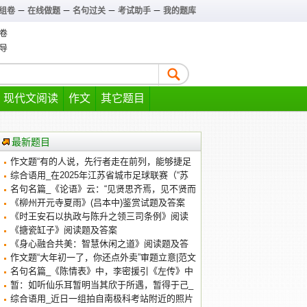
组卷
－
在线做题
－
名句过关
－
考试助手
－
我的题库
卷
导
现代文阅读
作文
其它题目
最新题目
作文题“有的人说，先行者走在前列，能够捷足
先登”审题立意|范文
综合语用_在2025年江苏省城市足球联赛（“苏
超”）的赛场上
名句名篇_《论语》云：“见贤思齐焉，见不贤而
内自省也。”荀子在《劝学》中也用_练习及答案
《柳州开元寺夏雨》(吕本中)鉴赏试题及答案
《时王安石以执政与陈升之领三司条例》阅读
答案及翻译
《搪瓷缸子》阅读题及答案
《身心融合共美：智慧休闲之道》阅读题及答
案
作文题“大年初一了，你还点外卖”审题立意|范文
名句名篇_《陈情表》中，李密援引《左传》中
的典故_练习及答案
暂：如听仙乐耳暂明当其欣于所遇，暂得于己_
阅读答案及翻译
综合语用_近日一组拍自南极科考站附近的照片