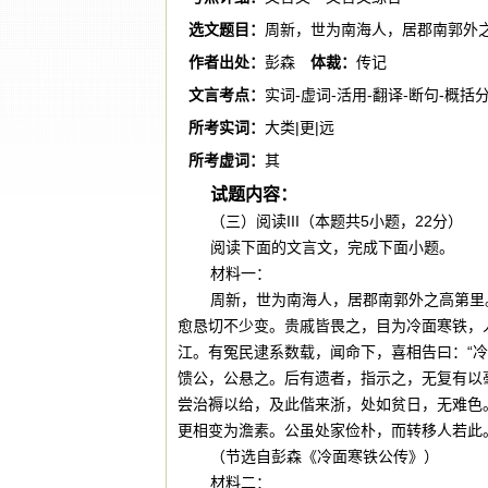
选文题目：
周新，世为南海人，居郡南郭外
作者出处：
彭森
体裁：
传记
文言考点：
实词-虚词-活用-翻译-断句-概括
所考实词：
大类|更|远
所考虚词：
其
试题内容：
（三）阅读III（本题共5小题，22分）
阅读下面的文言文，完成下面小题。
材料一：
周新，世为南海人，居郡南郭外之高第里
愈恳切不少变。贵戚皆畏之，目为冷面寒铁，
江。有冤民逮系数载，闻命下，喜相告曰：“
馈公，公悬之。后有遗者，指示之，无复有以
尝治褥以给，及此偕来浙，处如贫日，无难色
更相变为澹素。公虽处家俭朴，而转移人若此
（节选自彭森《冷面寒铁公传》）
材料二：