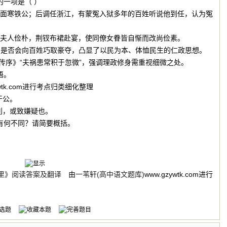
的一项是（ ）
称冷面寒铁公；后调任浙江，有蒙冤入狱多年的百姓听说他到任，认为冤
纪；夫人俭朴，荆钗布裙赴宴，使同僚女眷皆自惭而改尚俭素。
下属是否会向百姓巧取豪夺，凸显了以民为本、体恤民生的仁政思想。
伶官传序》“夫祸患常积于忽微”，强调理政修身需重视细微之处。
语。
ywtk.com进行考点归类细化整理
干公。
利，或致嫌疑也。
现有何不同？请简要概括。
里》阅读答案及翻译
由
一苇轩(高中语文题库)
www.gzywtk.com进行