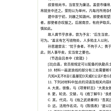
叔曾祖尚书，当官至为廉洁。盖尝市缣帛
帛就坐中还之。荥阳公为单州，凡每月所用杂
建中崇宁初，刘器之知潞州。部使者观望
者，部使者亦叹服之。后居南京，有府尹取兵
慎如此。
故人龚节亨彦承，尝为予言：“后生当官
可为。”盖言有乞丐钱物处，人多陷主人以利
孙思邈尝言：“忧于身者，不拘于人；畏
此，则人事毕矣，实当官之要也。
（节选自吕本中《官箴》）
[注]白直，官员按规定可以配备的执勤
10. 材料一画波浪线的部分有三处需要
凡知A无不B言C虽屡犯D天威E公言F愈G
11. 下列对材料中加点的词语及相关内
A. 大类，很像，与《项脊轩志》“大类女
B. 更，轮流、交替，与《庖丁解牛》“良
C. 其，代词，与《烛之武退秦师》“吾其
D. 远，活用作名词，与《陈情表》“是以