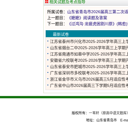
相关试题及考点指导
所属试卷：
山东省青岛市2026届高三第二次
上一题目：
《嬷嬷》阅读题及答案
下一题目：
《过鸿沟·龙疲虎困割川原》(韩愈
最新试卷
江苏省泰州市兴化市2025-2026学年高三上
一次调研语文试题
山东省烟台二中2025-2026学年高三上学期
测语文试题
江苏省南通市如皋中学2025-2026学年高三
测试语文试题
安徽省六校联考2025-2026学年高三上学期
测语文试题
山东省泰安市肥城市2025-2026学年高三上
学检测语文试题
广东省深圳市多校联考2025-2026学年高三
开学检测语文试题
浙江省金华市义乌市2026届高三5月适应性
试题
广东省中山市2026届高三下学期5月适应性
试题
版权所有：
一苇轩（原高中语文题库） ww
地址：山东省青岛市 E-mail