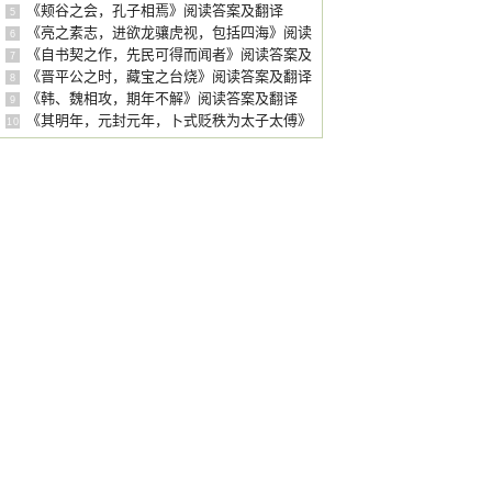
译
《颊谷之会，孔子相焉》阅读答案及翻译
5
《亮之素志，进欲龙骧虎视，包括四海》阅读
6
答案及翻译
《自书契之作，先民可得而闻者》阅读答案及
7
翻译
《晋平公之时，藏宝之台烧》阅读答案及翻译
8
《韩、魏相攻，期年不解》阅读答案及翻译
9
《其明年，元封元年，卜式贬秩为太子太傅》
10
阅读答案及翻译