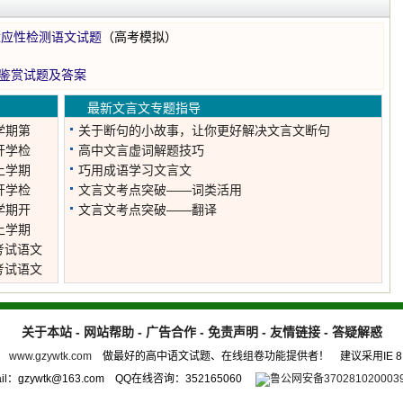
适应性检测语文试题
（高考模拟）
)鉴赏试题及答案
最新文言文专题指导
学期第
关于断句的小故事，让你更好解决文言文断句
开学检
高中文言虚词解题技巧
上学期
巧用成语学习文言文
开学检
文言文考点突破——词类活用
学期开
文言文考点突破——翻译
上学期
考试语文
考试语文
关于本站
-
网站帮助
-
广告合作
-
免责声明
-
友情链接
-
答疑解惑
w.gzywtk.com
做最好的高中语文试题、在线组卷功能提供者！
建议采用IE 8
：gzywtk@163.com QQ在线咨询：352165060
鲁公网安备370281020003