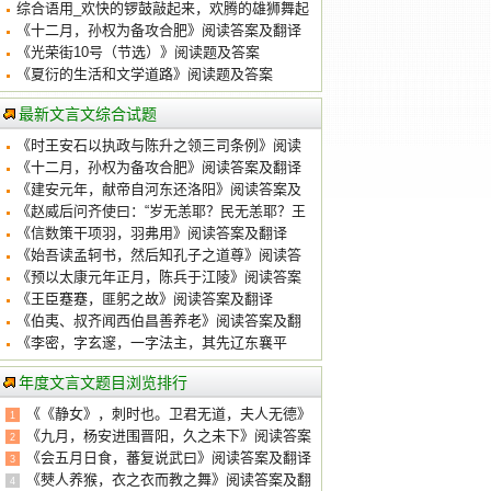
引发关注
综合语用_欢快的锣鼓敲起来，欢腾的雄狮舞起
来
《十二月，孙权为备攻合肥》阅读答案及翻译
《光荣街10号（节选）》阅读题及答案
《夏衍的生活和文学道路》阅读题及答案
最新文言文综合试题
《时王安石以执政与陈升之领三司条例》阅读
答案及翻译
《十二月，孙权为备攻合肥》阅读答案及翻译
《建安元年，献帝自河东还洛阳》阅读答案及
翻译
《赵威后问齐使曰：“岁无恙耶？民无恙耶？王
亦无恙耶？”》阅读答案及翻译
《信数策干项羽，羽弗用》阅读答案及翻译
《始吾读孟轲书，然后知孔子之道尊》阅读答
案及翻译
《预以太康元年正月，陈兵于江陵》阅读答案
及翻译
《王臣蹇蹇，匪躬之故》阅读答案及翻译
《伯夷、叔齐闻西伯昌善养老》阅读答案及翻
译
《李密，字玄邃，一字法主，其先辽东襄平
人》阅读答案及翻译
年度文言文题目浏览排行
《《静女》，刺时也。卫君无道，夫人无德》
1
阅读答案及翻译
《九月，杨安进围晋阳，久之未下》阅读答案
2
及翻译
《会五月日食，蕃复说武曰》阅读答案及翻译
3
《僰人养猴，衣之衣而教之舞》阅读答案及翻
4