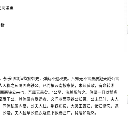
之高第里
分析
。永乐甲申拜监察御史，弹劾不避权要。凡知无不言虽屡犯天威公言
人因称之曰冷面寒铁公。已而擢云南按察使，未及莅政，有命转浙
冷面寒铁公来也，吾属无患矣。”公至，洗其冤放之。僚属一日以鹅炙
毫发干公。其僚属有受遗者，必问冷面寒铁公知否。公未显时，夫人
。同僚私属内宴，公夫人往，荆钗布裙，大类田野妇，诸妇惭恧，遂
。公没，夫人独挈公遗衣及遗书数卷归广，贫居如洗然。