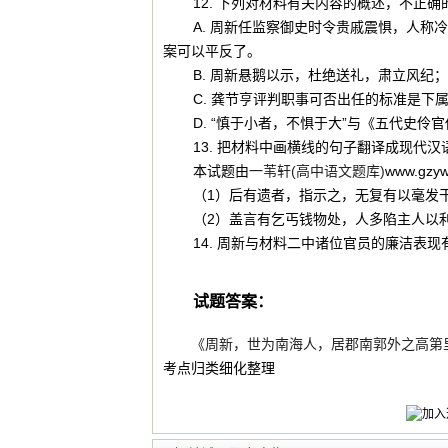
12. 下列对材料有关内容的概述，不正确
A. 周新任监察御史时令贵戚震惧，人
案可以平反了。
B. 周新悬鹅以示，杜绝送礼，肃立风
C. 龚节亨评判职事可否出任的标准是
D. “慎于小者，不惧于大”与《五代史
13. 把材料中画横线的句子翻译成现代汉
本试题由
一苇轩(高中语文题库)
www.gz
（1）后有遗者，指示之，无复有以毫发
（2）盖言有乞丐钱物处，人多陷主人以
14. 周新与材料二中诸位官员的廉洁表
试题答案：
《周新，世为南海人，居郡南郭外之高第
考点归类细化整理