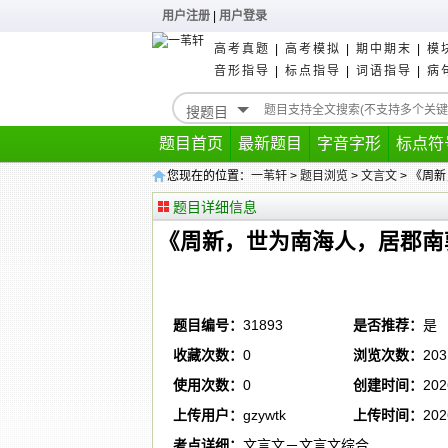
用户注册
|
用户登录
高考真题
|
高考模拟
|
期中期末
|
模
音形指导
|
标点指导
|
词语指导
|
病
题目首页
最新题目
字音字形
标点符
您现在的位置：
一苇轩
>
题目浏览
>
文言文
> 《周
题目详细信息
《周新，世为南海人，居郡南
题目编号：
31893
是否推荐：
是
收藏次数：
0
浏览次数：
203
使用次数：
0
创建时间：
202
上传用户：
gzywtk
上传时间：
202
考点详细：
文言文－文言文综合