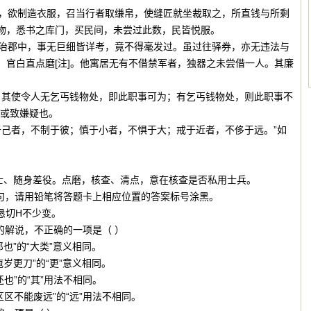
，欲制造衣服，召当行者取缣帛，使缝匠就坐裁取之，所直钱与所剩
物，悉书之库门，买民间，未尝过此数，民皆悦服。
治郡中，事无巨细皆详考，竟不得毫发过。虽过往驿券，亦无违法与
，官白直点磨[注]。他寓居无有不借禁军者，独器之未尝借一人。其廉
，其使令人无乞丐钱物处，即此职事可为；有乞丐钱物处，则此职事不
，或致嫌疑也。
于己者，不制于彼；慎于小者，不惧于大；戒于近者，不侈于远。”如
兵士、随身差役。点磨，核查、清点，意在核查是否私用士兵。
断句，请用铅笔将答题卡上相应位置的答案标号涂黑。
恳切H不少变。
容的解说，不正确的一项是（ ）
郎也”的“大类”意义相同。
庖岁更刀”的“更”意义相同。
还也”的“其”用法不相同。
区区不能废远”的“远”用法不相同。