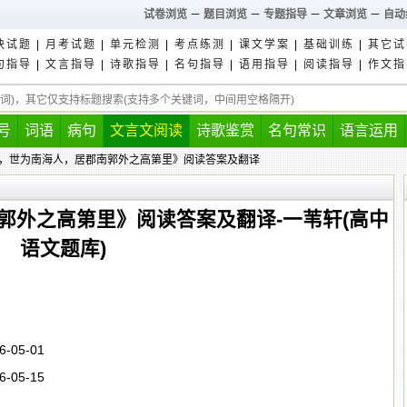
试卷浏览
－
题目浏览
－
专题指导
－
文章浏览
－
自动
块试题
|
月考试题
|
单元检测
|
考点练测
|
课文学案
|
基础训练
|
其它试
句指导
|
文言指导
|
诗歌指导
|
名句指导
|
语用指导
|
阅读指导
|
作文指
号
词语
病句
文言文阅读
诗歌鉴赏
名句常识
语言运用
新，世为南海人，居郡南郭外之高第里》阅读答案及翻译
郭外之高第里》阅读答案及翻译-一苇轩(高中
语文题库)
6-05-01
6-05-15