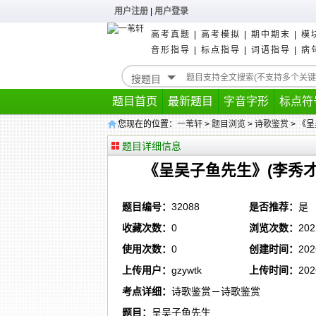
用户注册
|
用户登录
高考真题
|
高考模拟
|
期中期末
|
模
音形指导
|
标点指导
|
词语指导
|
病
题目首页
最新题目
字音字形
标点符
您现在的位置：
一苇轩
>
题目浏览
>
诗歌鉴赏
> 《
题目详细信息
《呈吴子鱼先生》(李秀才
题目编号：
32088
是否推荐：
是
收藏次数：
0
浏览次数：
202
使用次数：
0
创建时间：
202
上传用户：
gzywtk
上传时间：
202
考点详细：
诗歌鉴赏－诗歌鉴赏
题目：
呈吴子鱼先生