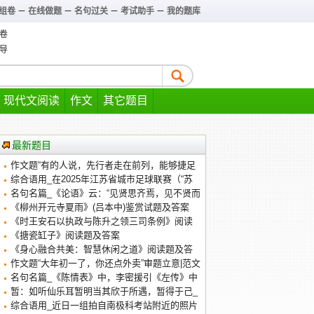
组卷
－
在线做题
－
名句过关
－
考试助手
－
我的题库
卷
导
现代文阅读
作文
其它题目
最新题目
作文题“有的人说，先行者走在前列，能够捷足
先登”审题立意|范文
综合语用_在2025年江苏省城市足球联赛（“苏
超”）的赛场上
名句名篇_《论语》云：“见贤思齐焉，见不贤而
内自省也。”荀子在《劝学》中也用_练习及答案
《柳州开元寺夏雨》(吕本中)鉴赏试题及答案
《时王安石以执政与陈升之领三司条例》阅读
答案及翻译
《搪瓷缸子》阅读题及答案
《身心融合共美：智慧休闲之道》阅读题及答
案
作文题“大年初一了，你还点外卖”审题立意|范文
名句名篇_《陈情表》中，李密援引《左传》中
的典故_练习及答案
暂：如听仙乐耳暂明当其欣于所遇，暂得于己_
阅读答案及翻译
综合语用_近日一组拍自南极科考站附近的照片