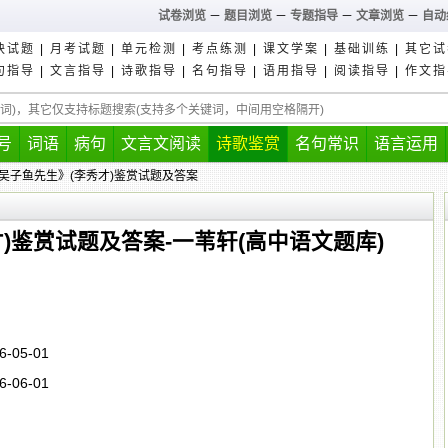
试卷浏览
－
题目浏览
－
专题指导
－
文章浏览
－
自动
块试题
|
月考试题
|
单元检测
|
考点练测
|
课文学案
|
基础训练
|
其它试
句指导
|
文言指导
|
诗歌指导
|
名句指导
|
语用指导
|
阅读指导
|
作文指
号
词语
病句
文言文阅读
诗歌鉴赏
名句常识
语言运用
呈吴子鱼先生》(李秀才)鉴赏试题及答案
)鉴赏试题及答案-一苇轩(高中语文题库)
6-05-01
6-06-01