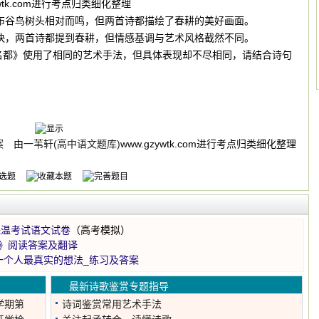
ywtk.com进行考点归类细化整理
布谷鸟树头相对而鸣，但两首诗都描绘了春耕的美好画面。
快，两首诗都提到春耕，但情感基调与艺术风格截然不同。
左名都》使用了相同的艺术手法，但具体表现却不尽相同，请结合诗句
案
由
一苇轩(高中语文题库)
www.gzywtk.com进行考点归类细化整理
保温考试语文试卷
（高考模拟）
》阅读答案及翻译
一个人最真实的想法_练习及答案
最新诗歌鉴赏专题指导
学期第
诗词鉴赏常用艺术手法