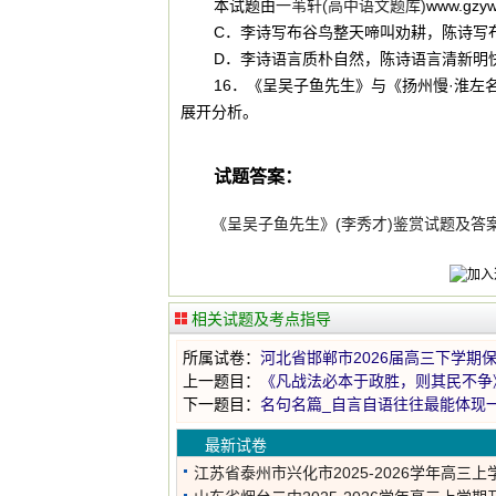
本试题由
一苇轩(高中语文题库)
www.gz
C．李诗写布谷鸟整天啼叫劝耕，陈诗写
D．李诗语言质朴自然，陈诗语言清新明
16．《呈吴子鱼先生》与《扬州慢·淮
展开分析。
试题答案：
《呈吴子鱼先生》(李秀才)鉴赏试题及答
相关试题及考点指导
所属试卷：
河北省邯郸市2026届高三下学期
上一题目：
《凡战法必本于政胜，则其民不争
下一题目：
名句名篇_自言自语往往最能体现
最新试卷
江苏省泰州市兴化市2025-2026学年高三上