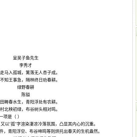
呈吴子鱼先生
李秀才
走马入孤城，篱落无人杏子成。
不知王事急，隔林终日劝春耕。
绿野春耕
陈镒
田畴春水生，青阳浮处有农耕。
村北秧初绿，布谷树头相对鸣。
一项是（ ）
，又以“孤”字渲染凄凉冷落氛围，凸显其内心的沉重。
利条件，青阳浮空、布谷啼鸣等则烘托出春天的生机盎然。