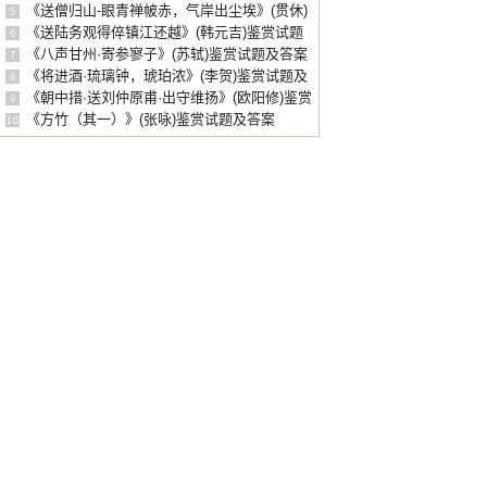
题及答案
《送僧归山-眼青禅帔赤，气岸出尘埃》(贯休)
5
鉴赏试题及答案
《送陆务观得倅镇江还越》(韩元吉)鉴赏试题
6
及答案
《八声甘州·寄参寥子》(苏轼)鉴赏试题及答案
7
《将进酒·琉璃钟，琥珀浓》(李贺)鉴赏试题及
8
答案
《朝中措·送刘仲原甫·出守维扬》(欧阳修)鉴赏
9
试题及答案
《方竹（其一）》(张咏)鉴赏试题及答案
10