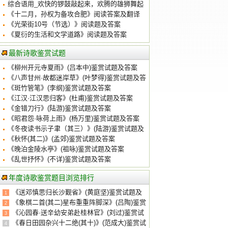
引发关注
综合语用_欢快的锣鼓敲起来，欢腾的雄狮舞起
来
《十二月，孙权为备攻合肥》阅读答案及翻译
《光荣街10号（节选）》阅读题及答案
《夏衍的生活和文学道路》阅读题及答案
最新诗歌鉴赏试题
《柳州开元寺夏雨》(吕本中)鉴赏试题及答案
《八声甘州·故都迷岸草》(叶梦得)鉴赏试题及答
案
《斑竹管笔》(李纲)鉴赏试题及答案
《江汉·江汉思归客》(杜甫)鉴赏试题及答案
《金错刀行》(陆游)鉴赏试题及答案
《昭君怨·咏荷上雨》(杨万里)鉴赏试题及答案
《冬夜读书示子聿（其三）》(陆游)鉴赏试题及
答案
《秋怀(其二)》(孟郊)鉴赏试题及答案
《晚泊金陵水亭》(祖咏)鉴赏试题及答案
《乱世抒怀》(不详)鉴赏试题及答案
年度诗歌鉴赏题目浏览排行
《送邓慎思归长沙觐省》(黄庭坚)鉴赏试题及
1
答案
《象棋二首(其二)星布重重阵脚深》(吕陶)鉴赏
2
试题及答案
《沁园春·送辛幼安弟赴桂林官》(刘过)鉴赏试
3
题及答案
《春日田园杂兴十二绝(其十)》(范成大)鉴赏试
4