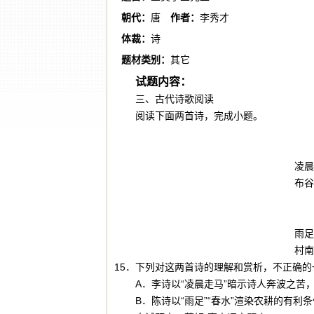
朝代：
唐
作者：
李秀才
体裁：
诗
题材类别：
其它
试题内容：
三、古代诗歌阅读
阅读下面两首诗，完成小题。
凌晨
布谷
雨足
村南
15．下列对这两首诗的理解和赏析，不正确的
A．李诗以“凌晨走马”暗示诗人奔波之苦
B．陈诗以“雨足”“春水”渲染农耕的有