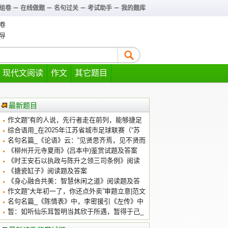
组卷
－
在线做题
－
名句过关
－
考试助手
－
我的题库
卷
导
现代文阅读
作文
其它题目
最新题目
作文题“有的人说，先行者走在前列，能够捷足
先登”审题立意|范文
综合语用_在2025年江苏省城市足球联赛（“苏
超”）的赛场上
名句名篇_《论语》云：“见贤思齐焉，见不贤而
内自省也。”荀子在《劝学》中也用_练习及答案
《柳州开元寺夏雨》(吕本中)鉴赏试题及答案
《时王安石以执政与陈升之领三司条例》阅读
答案及翻译
《搪瓷缸子》阅读题及答案
《身心融合共美：智慧休闲之道》阅读题及答
案
作文题“大年初一了，你还点外卖”审题立意|范文
名句名篇_《陈情表》中，李密援引《左传》中
的典故_练习及答案
暂：如听仙乐耳暂明当其欣于所遇，暂得于己_
阅读答案及翻译