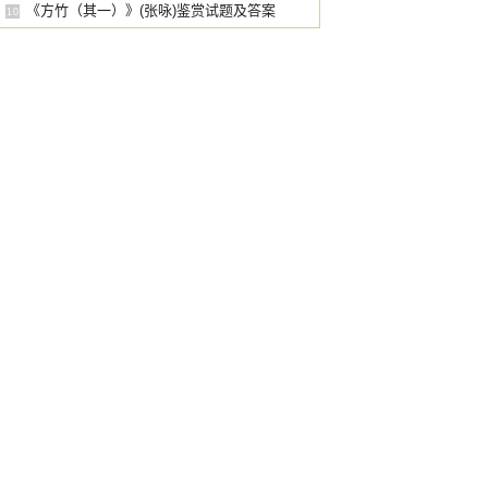
试题及答案
《方竹（其一）》(张咏)鉴赏试题及答案
10