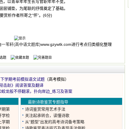
颜色，以青草年年生长写官职年年不变。
绘层层铺垫，为尾联的抒情奠定了基础。
要赏析作者所寄之“怀”。(6分)
由
一苇轩(高中语文题库)
www.gzywtk.com进行考点归类细化整理
三下学期考前模拟语文试题
（高考模拟）
陉击赵》阅读答案及翻译
如蛟龙般不停翻滚，扑向岸边_练习及答案
最新诗歌鉴赏专题指导
学期第
诗词鉴赏常用艺术手法
开学检
关注起承转合，读懂诗歌
上学期
从“题型”出发的高考诗词备考策略
开学检
诗歌鉴赏表达技巧及表现手法例析