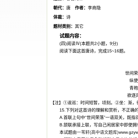
朝代：
唐
作者：
李商隐
体裁：
诗
题材类别：
其它
试题内容：
(四)阅读Ⅳ(本题共2小题，9分)
阅读下面这首唐诗，完成15~16题。
世间荣
纵使
青袍
欲逐
【注】①逡巡：时间短暂，顷刻。②坐：渐，
15.下列对这首诗的理解和赏析，不正确的一项
A.首联上句中“世间荣落”一语双关，既
B.颔联承接上联，写自己闲居家中即使
本试题由
一苇轩(高中语文题库)
www.gz