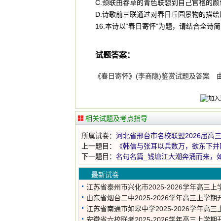
C.颈联由春草的青色联想到自己官袍的
D.诗歌前三联通过对春日丘园景物的描
16.本诗以“春日寄怀”为题，请结合全诗简
试题答案：
《春日寄怀》(李商隐)鉴赏试题及答案
相关试题及考点指导
所属试卷：
河北省邢台市名校联盟2026届高
上一题目：
《韩信与张耳以兵数万，欲东下井
下一题目：
名句名篇_钱塘江大潮奔涌而来，
最新试卷
江苏省泰州市兴化市2025-2026学年高三上
一次调研语文试题
山东省烟台二中2025-2026学年高三上学期
测语文试题
江苏省南通市如皋中学2025-2026学年高三
测试语文试题
安徽省六校联考2025-2026学年高三上学期