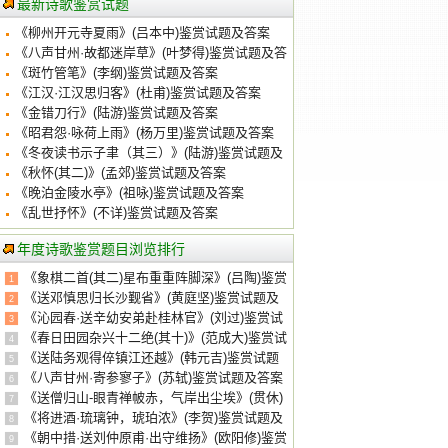
最新诗歌鉴赏试题
《柳州开元寺夏雨》(吕本中)鉴赏试题及答案
《八声甘州·故都迷岸草》(叶梦得)鉴赏试题及答
案
《斑竹管笔》(李纲)鉴赏试题及答案
《江汉·江汉思归客》(杜甫)鉴赏试题及答案
《金错刀行》(陆游)鉴赏试题及答案
《昭君怨·咏荷上雨》(杨万里)鉴赏试题及答案
《冬夜读书示子聿（其三）》(陆游)鉴赏试题及
答案
《秋怀(其二)》(孟郊)鉴赏试题及答案
《晚泊金陵水亭》(祖咏)鉴赏试题及答案
《乱世抒怀》(不详)鉴赏试题及答案
年度诗歌鉴赏题目浏览排行
《象棋二首(其二)星布重重阵脚深》(吕陶)鉴赏
1
试题及答案
《送邓慎思归长沙觐省》(黄庭坚)鉴赏试题及
2
答案
《沁园春·送辛幼安弟赴桂林官》(刘过)鉴赏试
3
题及答案
《春日田园杂兴十二绝(其十)》(范成大)鉴赏试
4
题及答案
《送陆务观得倅镇江还越》(韩元吉)鉴赏试题
5
及答案
《八声甘州·寄参寥子》(苏轼)鉴赏试题及答案
6
《送僧归山-眼青禅帔赤，气岸出尘埃》(贯休)
7
鉴赏试题及答案
《将进酒·琉璃钟，琥珀浓》(李贺)鉴赏试题及
8
答案
《朝中措·送刘仲原甫·出守维扬》(欧阳修)鉴赏
9