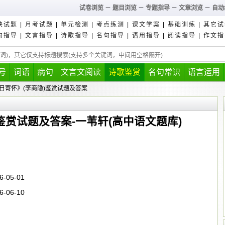
试卷浏览
－
题目浏览
－
专题指导
－
文章浏览
－
自动
块试题
|
月考试题
|
单元检测
|
考点练测
|
课文学案
|
基础训练
|
其它试
句指导
|
文言指导
|
诗歌指导
|
名句指导
|
语用指导
|
阅读指导
|
作文指
号
词语
病句
文言文阅读
诗歌鉴赏
名句常识
语言运用
春日寄怀》(李商隐)鉴赏试题及答案
鉴赏试题及答案-一苇轩(高中语文题库)
6-05-01
6-06-10