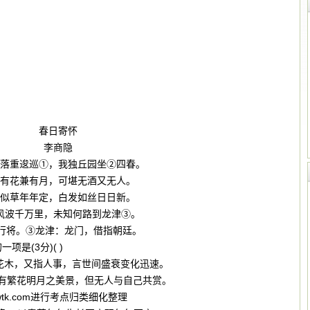
春日寄怀
李商隐
落重逡巡①，我独丘园坐②四春。
有花兼有月，可堪无酒又无人。
似草年年定，白发如丝日日新。
风波千万里，未知何路到龙津③。
行将。③龙津：龙门，借指朝廷。
是(3分)( )
指花木，又指人事，言世间盛衰变化迅速。
拥有繁花明月之美景，但无人与自己共赏。
ywtk.com进行考点归类细化整理