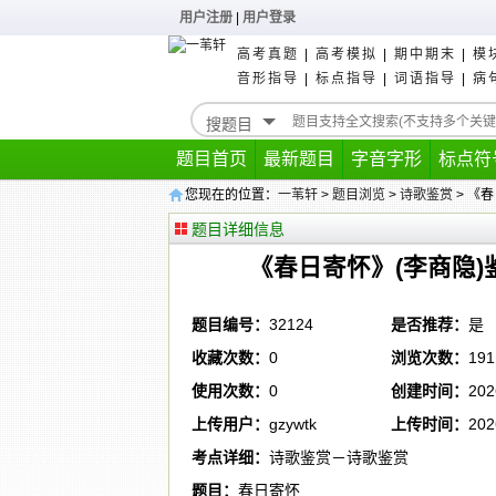
用户注册
|
用户登录
高考真题
|
高考模拟
|
期中期末
|
模
音形指导
|
标点指导
|
词语指导
|
病
题目首页
最新题目
字音字形
标点符
您现在的位置：
一苇轩
>
题目浏览
>
诗歌鉴赏
> 《
题目详细信息
《春日寄怀》(李商隐)
题目编号：
32124
是否推荐：
是
收藏次数：
0
浏览次数：
191
使用次数：
0
创建时间：
202
上传用户：
gzywtk
上传时间：
202
考点详细：
诗歌鉴赏－诗歌鉴赏
题目：
春日寄怀