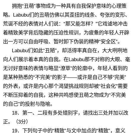
拥抱“丑萌”事物成为一种具有自我保护意味的心理策
略。Labubu们的丑萌仿佛以其歪扭的线条、夸张的变形、
荒诞不经的表情对人们说：“那又能怎样？”它戏谑地冲击
着精致美学背后隐藏的压迫性规训，为疲惫的年轻人开辟
出一方可以自由呼吸、暂时卸下伪装的精神“安全区”。
Labubu们如此“丑陋”，却活得率真自在，大大咧咧地
向人们展示着本真的自我。在Labubu那不对称的大眼、毫
无讨好意味的表情与略显“潦草”的轮廓中，年轻人看到的
是某种熟悉的“不完美”的影子——或许是自己不够“完美”
的外表，或许是内心那个渴望挑战规则却被“社会化”需要
不断压抑着的自我，这种共鸣感使丑萌之物成为“不完美
的自己”的投射与隐喻。
18．第一、二段有多处错别字，请找出三处并加以改
正。（3分）
19．下列句子中的“精致”与文中加点的“精致”，意义