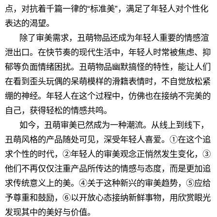
点，对抗着千篇一律的“标准美”，满足了年轻人对个性化
表达的渴望。
除了审美需求，丑萌物品还成为年轻人重要的情感渲
泄出口。在快节奏的现代生活中，年轻人时常被焦虑、抑
郁等负面情绪困扰。丑萌物品幽默搞怪的特性，能让人们
在看到歪头玩偶的呆萌模样的滑籍表情时，不自觉放松紧
绷的神经。年轻人在这个过程中，仿佛也在接纳不完美的
自己，获得轻松的情感共鸣。
如今，丑萌审美已然成为一种潮流。从线上到线下，
丑萌风格的产品随处可见，深受年轻人喜爱。①在这个追
求个性的时代，②年轻人的审美观念正悄然发生变化，③
他们不再仅仅注重产品所传达的情感与态度，而是更加追
求传统意义上的美。④关于这种新兴的审美趋势，⑤应给
予尊重和鼓励，⑥以开放心态接纳新鲜事物，用欣赏眼光
发现其中的美好与价值。