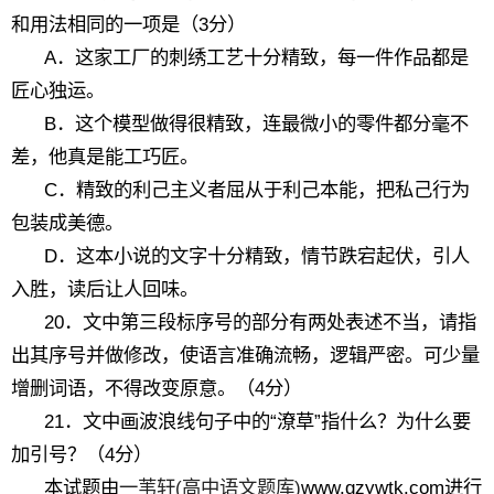
和用法相同的一项是（3分）
A．这家工厂的刺绣工艺十分精致，每一件作品都是
匠心独运。
B．这个模型做得很精致，连最微小的零件都分毫不
差，他真是能工巧匠。
C．精致的利己主义者屈从于利己本能，把私己行为
包装成美德。
D．这本小说的文字十分精致，情节跌宕起伏，引人
入胜，读后让人回味。
20．文中第三段标序号的部分有两处表述不当，请指
出其序号并做修改，使语言准确流畅，逻辑严密。可少量
增删词语，不得改变原意。（4分）
21．文中画波浪线句子中的“潦草”指什么？为什么要
加引号？（4分）
本试题由
一苇轩(高中语文题库)
www.gzywtk.com进行