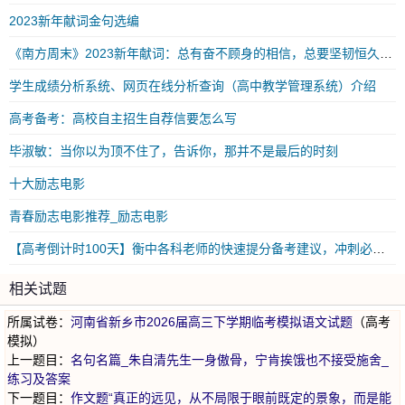
2023新年献词金句选编
《南方周末》2023新年献词：总有奋不顾身的相信，总要坚韧恒久的勇气
学生成绩分析系统、网页在线分析查询（高中教学管理系统）介绍
高考备考：高校自主招生自荐信要怎么写
毕淑敏：当你以为顶不住了，告诉你，那并不是最后的时刻
十大励志电影
青春励志电影推荐_励志电影
【高考倒计时100天】衡中各科老师的快速提分备考建议，冲刺必看！
相关试题
所属试卷：
河南省新乡市2026届高三下学期临考模拟语文试题
（高考
模拟）
上一题目：
名句名篇_朱自清先生一身傲骨，宁肯挨饿也不接受施舍_
练习及答案
下一题目：
作文题“真正的远见，从不局限于眼前既定的景象，而是能