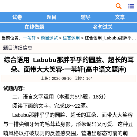
试卷
题目
辅导
文章
在线做题
名句过关
当前位置：
一苇轩
>
题目浏览
>
语言运用
> 综合语用_Labubu那胖乎乎的圆脸、超长的耳朵、面带大大笑容
题目详细信息
综合语用_Labubu那胖乎乎的圆脸、超长的耳
朵、面带大大笑容-一苇轩(高中语文题库)
上传：2026-06-10 浏览：164
试题内容：
二、语言文字运用（本题共5小题，18分）
阅读下面的文字，完成18～22题。
Labubu那胖乎乎的圆脸、超长的耳朵、面带大大笑容
与一排尖细牙齿的毛茸茸身影，形象诡异又可爱。这种丑
萌风格以打破规则的反差感突围，营造出憨态可菊的萌