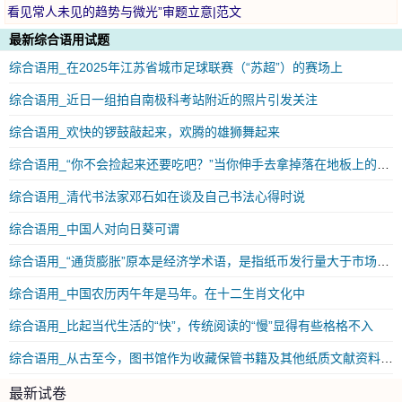
看见常人未见的趋势与微光”审题立意|范文
最新综合语用试题
综合语用_在2025年江苏省城市足球联赛（“苏超”）的赛场上
综合语用_近日一组拍自南极科考站附近的照片引发关注
综合语用_欢快的锣鼓敲起来，欢腾的雄狮舞起来
综合语用_“你不会捡起来还要吃吧？”当你伸手去拿掉落在地板上的饼干时
综合语用_清代书法家邓石如在谈及自己书法心得时说
综合语用_中国人对向日葵可谓
综合语用_“通货膨胀”原本是经济学术语，是指纸币发行量大于市场需要流通的数量
综合语用_中国农历丙午年是马年。在十二生肖文化中
综合语用_比起当代生活的“快”，传统阅读的“慢”显得有些格格不入
综合语用_从古至今，图书馆作为收藏保管书籍及其他纸质文献资料的重要建筑
最新试卷