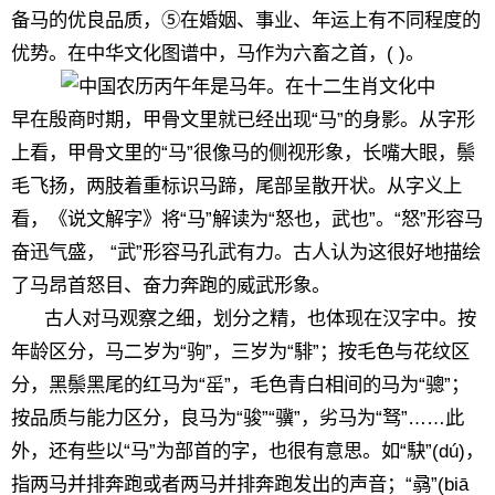
备马的优良品质，⑤在婚姻、事业、年运上有不同程度的
优势。在中华文化图谱中，马作为六畜之首，( )。
早在殷商时期，甲骨文里就已经出现“马”的身影。从字形
上看，甲骨文里的“马”很像马的侧视形象，长嘴大眼，鬃
毛飞扬，两肢着重标识马蹄，尾部呈散开状。从字义上
看，《说文解字》将“马”解读为“怒也，武也”。“怒”形容马
奋迅气盛， “武”形容马孔武有力。古人认为这很好地描绘
了马昂首怒目、奋力奔跑的威武形象。
古人对马观察之细，划分之精，也体现在汉字中。按
年龄区分，马二岁为“驹”，三岁为“騑”；按毛色与花纹区
分，黑鬃黑尾的红马为“䍃”，毛色青白相间的马为“骢”；
按品质与能力区分，良马为“骏”“骥”，劣马为“驽”……此
外，还有些以“马”为部首的字，也很有意思。如“駃”(dú)，
指两马并排奔跑或者两马并排奔跑发出的声音；“骉”(biā