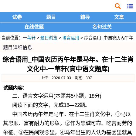
试卷
题目
辅导
文章
在线做题
名句过关
当前位置：
一苇轩
>
题目浏览
>
语言运用
> 综合语用_中国农历丙午年是马年。在十二生肖文化中
题目详细信息
综合语用_中国农历丙午年是马年。在十二生肖
文化中-一苇轩(高中语文题库)
上传：2026-07-03 浏览：307
试题内容：
二、语言文字运用(本题共5小题，18分)
阅读下面的文字，完成18—22题。
中国农历丙午年是马年。在十二生肖文化中，①马以
其忠顺、富有耐力的形象，②作为忠诚可靠、吃苦耐劳的
象征。③在民间观念里，④马年出生的人认为基因里就具