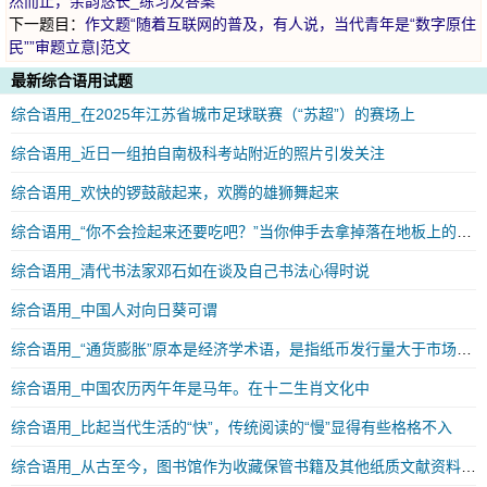
然而止，余韵悠长_练习及答案
下一题目：
作文题“随着互联网的普及，有人说，当代青年是“数字原住
民””审题立意|范文
最新综合语用试题
综合语用_在2025年江苏省城市足球联赛（“苏超”）的赛场上
综合语用_近日一组拍自南极科考站附近的照片引发关注
综合语用_欢快的锣鼓敲起来，欢腾的雄狮舞起来
综合语用_“你不会捡起来还要吃吧？”当你伸手去拿掉落在地板上的饼干时
综合语用_清代书法家邓石如在谈及自己书法心得时说
综合语用_中国人对向日葵可谓
综合语用_“通货膨胀”原本是经济学术语，是指纸币发行量大于市场需要流通的数量
综合语用_中国农历丙午年是马年。在十二生肖文化中
综合语用_比起当代生活的“快”，传统阅读的“慢”显得有些格格不入
综合语用_从古至今，图书馆作为收藏保管书籍及其他纸质文献资料的重要建筑