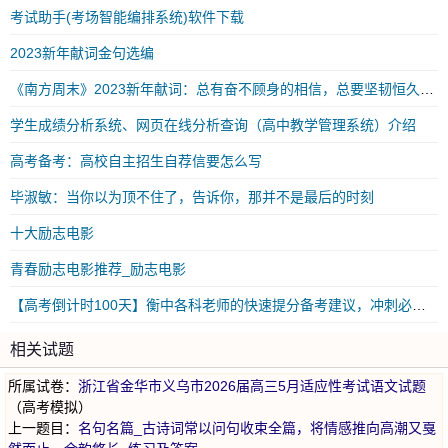
考试助手(考场智能编排系统)软件下载
2023新年献词金句选编
《南方周末》2023新年献词：总有奋不顾身的相信，总要坚韧恒久的勇气
学生成绩分析系统、网页在线分析查询（高中教学管理系统）介绍
高考备考：高校自主招生自荐信要怎么写
毕淑敏：当你以为顶不住了，告诉你，那并不是最后的时刻
十大励志电影
青春励志电影推荐_励志电影
【高考倒计时100天】衡中各科老师的快速提分备考建议，冲刺必看！
相关试题
所属试卷：
浙江省金华市义乌市2026届高三5月适应性考试语文试题
（高考模拟）
上一题目：
名句名篇_古诗词常以问句收束全篇，将情感推向高潮又戛