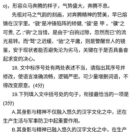
o)，形容众马奔腾的样子，气势盛大，奔腾不息。
先祖对马之气韵的刻画，对奔腾精神的赞美，早已熔
铸在汉字里。“骁”是冲锋陷阵的矫健, “骏”是 甲 。“骥”之
可贵, 乙 ;“驹”之当惜，是由于“白驹过隙，忽然而已”的流
光易转。而“驽”之迟缓、“骀”之平庸，则是警醒世人的镜
鉴，安于现状者能否避免沦为劣马，关键在于是否具备奋
起求变的决心。
18. 文中标序号处有两处表述不当，请指出其序号并
修改，使语言准确流畅，逻辑严密。可少量增删词语，不
得改变原意。(4分)
19.下列填入文中括号处的句子，衔接最恰当的一项是
(3分)
A.其身影与精神不仅融入悠久的汉字文化之中，还在
生产生活与军事防卫中起重要作用。
B.其身影与精神已融入悠久的汉字文化之中，在生产