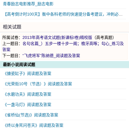
青春励志电影推荐_励志电影
【高考倒计时100天】衡中各科老师的快速提分备考建议，冲刺必看！
相关试题
所属试卷：
2013年高考语文试题(新课标I卷)精校版
（高考真题）
上一题目：
名句名篇_）五步一楼十步一阁；檐牙高啄；勾心_练习及
答案
下一题目：
“飞虎将军”陈纳德_阅读题及答案
最新小说阅读试题
《搪瓷缸子》阅读题及答案
《光荣街10号（节选）》阅读题及答案
《水磨功夫》阅读题及答案
《一盏马灯》阅读题及答案
《雀桥仙(节选)》阅读题及答案
《终以身死问苍天》阅读题及答案