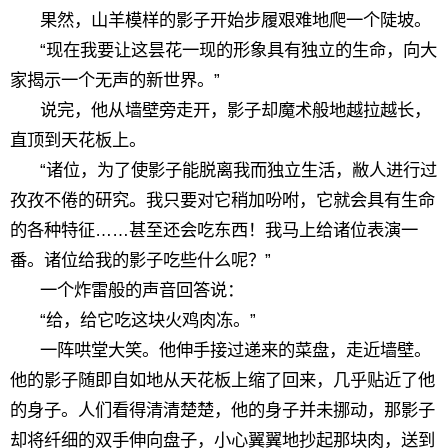
果然，山羊模样的影子开始步履艰难地爬一个陡坡。
“现在我要让这昙花一现的形象具有独立的生命，向大
家揭示一个无声的新世界。”
说完，他从墙壁旁走开，影子却魔术般地越拉越长，
直顶到天花板上。
“诸位，为了使影子能脱离我而独立生活，敝人进行过
孜孜不倦的研究。我只要对它稍加吩咐，它就会具有生命
的各种特征……甚至还会吃东西！我马上给诸位表演一
番。诸位给我的影子吃些什么呢？”
一个炸雷般的声音回答说：
“给，给它吃这块火鸡肉冻。”
一阵哄堂大笑。他伸手接过递来的菜盘，走近墙壁。
他的影子随即自如地从天花板上缩了回来，几乎贴近了他
的身子。人们看得清清楚楚，他的身子并未挪动，那影子
却将纤细的双手伸向盘子，小心翼翼地抄起那块肉，送到