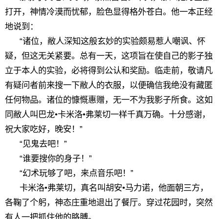
打开，神情冷漠而忧郁，脸色显得格外苍白。他一本正经
地说到：
“诸位，敝人深知这般玄妙的实验颇易惹人嘲讽、怀
疑，但这无关紧要。总有一天，这项旨在使自己的影子独
立于本人的实验，必将得到公认和奖励。临走前，敬请凡
有疑问者前来搜一下敝人的衣服，以便确信我绝没有藏匿
任何物品。诸位的慷慨惠赠，无一不为我影子所食。这如
同敝人叫巴龙•卡米洛•弗莱切一样千真万确。十分感谢，
祝大家吃好，晚安！”
“见鬼去吧！”
“谁要搜你的身子！”
“幻术玩够了吧，来点音乐吧！”
卡米洛•弗莱切，真名叫胡安•马力诺，他面朝三方，
各鞠了个躬，神态庄重地退出了餐厅。穿过花园时，突然
有人一把抓住他的胳膊。