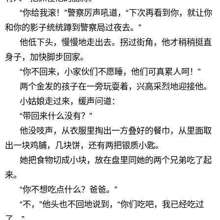
“你给我滚！”警察厉声吼道，“下次再看到你，就让你
和你的影子统统蹲到警察局过夜去。”
他低下头，慢慢地走出去。拐过街角，他才稍稍挺直
身子，加快脚步回家。
“你不回来，小家伙们不愿睡，他们可真累人呵！”
两个金发的孩子在一旁玩耍着，兴高采烈地迎接他。
小姑娘走过来，缓声问道：
“带回来什么没有？”
他没吱声，从衣服里掏出一方叠好的餐巾，从里面取
出一块鸡脯，几块饼，还有两把银质小匙。
她把食物切成小块，放在盘里同她的两个兄弟吃了起
来。
“你不想吃点什么？爸爸。”
“不，”他头也不回地说到，“你们吃吧，我已经吃过
了。”