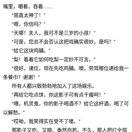
嘴里，嚼着，吞着……
“简直太神了！”
“嗯，你信吗？”
“天哪！夫人，我可不是三岁的小孩！”
“可是，您总不会否认这把戏确实很妙，是吗？”
“给它这块鸡脯。”
“梨！看着它如何吃梨一定妙不可言。”
“很好。诸位，现在先吃鸡脯。噢，劳驾哪位递给我一
条餐巾？谢谢！”
所有人都兴致勃勃地加入了这场娱乐。
“再给它吃点饼，你这影子可有点干瘦呵！”
“喂，机灵鬼，你的影子喝酒不？给它这杯酒，喝了可
以解愁。”
“哎呦，我笑得实在受不了喽。”
那影子又吃、又喝，泰然自若。不久，那人把灯全部