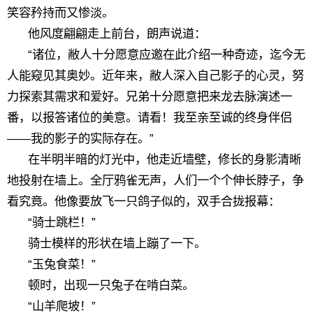
笑容矜持而又惨淡。
他风度翩翩走上前台，朗声说道：
“诸位，敝人十分愿意应邀在此介绍一种奇迹，迄今无
人能窥见其奥妙。近年来，敝人深入自己影子的心灵，努
力探索其需求和爱好。兄弟十分愿意把来龙去脉演述一
番，以报答诸位的美意。请看！我至亲至诚的终身伴侣
——我的影子的实际存在。”
在半明半暗的灯光中，他走近墙壁，修长的身影清晰
地投射在墙上。全厅鸦雀无声，人们一个个伸长脖子，争
看究竟。他像要放飞一只鸽子似的，双手合拢报幕：
“骑士跳栏！”
骑士模样的形状在墙上蹦了一下。
“玉兔食菜！”
顿时，出现一只兔子在啃白菜。
“山羊爬坡！”