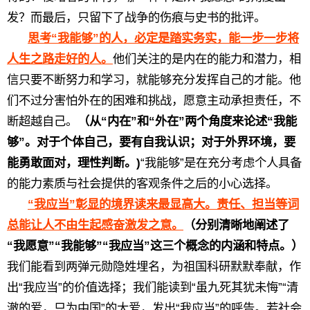
发？而最后，只留下了战争的伤痕与史书的批评。
思考“我能够”的人，必定是踏实务实，能一步一步将
人生之路走好的人。
他们关注的是内在的能力和潜力，相
信只要不断努力和学习，就能够充分发挥自己的才能。他
们不过分害怕外在的困难和挑战，愿意主动承担责任，不
断超越自己。
（从“内在”和“外在”两个角度来论述“我能
够”。对于个体自己，要有自我认识；对于外界环境，要
能勇敢面对，理性判断。)
“我能够”是在充分考虑个人具备
的能力素质与社会提供的客观条件之后的小心选择。
“我应当”彰显的境界读来最显高大。责任、担当等词
总能让人不由生起感奋激发之意。
（分别清晰地阐述了
“我愿意”“我能够”“我应当”这三个概念的内涵和特点。）
我们能看到两弹元勋隐姓埋名，为祖国科研默默奉献，作
出“我应当”的价值选择；我们能读到“虽九死其犹未悔”“清
澈的爱，只为中国”的大爱，发出“我应当”的呼告。若社会