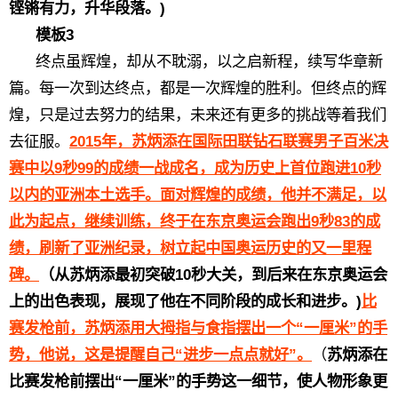
铿锵有力，升华段落。)
模板3
终点虽辉煌，却从不耽溺，以之启新程，续写华章新
篇。每一次到达终点，都是一次辉煌的胜利。但终点的辉
煌，只是过去努力的结果，未来还有更多的挑战等着我们
去征服。
2015年，苏炳添在国际田联钻石联赛男子百米决
赛中以9秒99的成绩一战成名，成为历史上首位跑进10秒
以内的亚洲本土选手。面对辉煌的成绩，他并不满足，以
此为起点，继续训练，终于在东京奥运会跑出9秒83的成
绩，刷新了亚洲纪录，树立起中国奥运历史的又一里程
碑。
（从苏炳添最初突破10秒大关，到后来在东京奥运会
上的出色表现，展现了他在不同阶段的成长和进步。)
比
赛发枪前，苏炳添用大拇指与食指摆出一个“一厘米”的手
势，他说，这是提醒自己“进步一点点就好”。
（
苏炳添在
比赛发枪前摆出“一厘米”的手势这一细节，使人物形象更