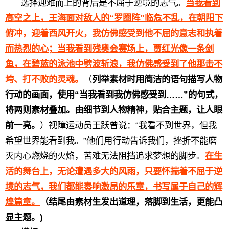
选择迎难而上的背后是不屈于逆境的志气。
当我看到
高空之上，王海面对敌人的“罗圈阵”临危不乱，在朝阳下
俯冲，迎着西风开火，我仿佛感受到他不屈的意志和执着
而热烈的心；当我看到残奥会赛场上，贾红光像一条剑
鱼，在碧蓝的泳池中劈波斩浪，我仿佛感受到了他那击不
垮、打不败的灵魂。
（
列举素材时用简洁的语句描写人物
行动的画面，使用“当我看到我仿佛感受到……”的句式，
将两则素材叠加。由细节到人物精神，贴合主题，让人眼
前一亮。
）视障运动员王跃曾说：“我看不到世界，但我
希望世界能看到我。”他们用行动告诉我们，挫折不能磨
灭内心燃烧的火焰，苦难无法阻挡追求梦想的脚步。
在生
活的舞台上，无论遭遇多大的风雨，只要怀揣着不屈于逆
境的志气，我们都能奏响激昂的乐章，书写属于自己的辉
煌篇章。
（结尾由素材生发出道理，落脚到生活，更能凸
显主题。)