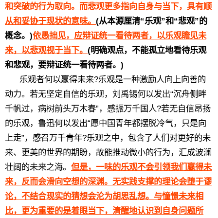
和突破的行为取向。而悲观更多指向自身与当下，具有顺
从和妥协于现状的意味。
(从本源厘清“乐观”和“悲观”的
概念。)
依愚拙见，应辩证统一看待两者，以乐观瞻见未
来，以悲观视于当下。
(明确观点，不能孤立地看待乐观
和悲观，要辩证统一看待两者。)
乐观者何以赢得未来?乐观是一种激励人向上向善的
动力。若无坚定自信的乐观，刘禹锡何以发出“沉舟侧畔
千帆过，病树前头万木春”，感振万千国人?若无自信昂扬
的乐观，鲁迅何以发出“愿中国青年都摆脱冷气，只是向
上走”，感召万千青年?乐观之中，包含了人们对更好的未
来、更美的世界的期盼，故能推动微小的行为，汇成波澜
壮阔的未来之海。
但是，一味的乐观不会引领我们赢得未
来，反而会滑向空想的深渊。无实践支撑的理论会堕于谬
论，不结合现实的猜想会沦为胡思乱想。与憧憬未来相
比，更为重要的是着眼当下，清醒地认识到自身问题所