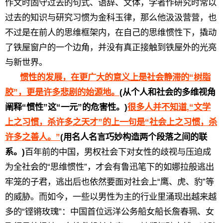
作文时固守过去的句式、语辞、文体，学者作研究时常以
过去的知识与研究习惯为金科玉律，那么他汲汲营营，也
不过是在前人的思维框架内，在自己的思维惯性下，撬动
了铁屋窗户的一个边角，并没有真正接触到铁屋外的光亮
与新世界。
惯性的发展，在更广大的意义上是社会静滞的“树脂
胶”，更是许多悲剧的始源地。
(从个人和社会的多维视角
阐释“惯性”这“一元”的危害性。)
很多人并不知道,“文学
上之习惯，杀许多之天才”的上一句是“社会上之习惯，杀
许多之善人。”
(用名人名言巧妙构造两个段落之间的联
系。)
百年前的中国，男权社会下对女性的歧视与压迫成
为全社会的“思维惯性”，才会有鲁迅笔下的如娜拉般逃出
牢笼的子君，逃出后也依然要面对社会上“鹰、虎、豹”等
的威胁。而如今，一些以男性为主的行业里涌现出越来越
多的“铿锵玫瑰”：中国首位远洋公务船女船长詹春珮、女