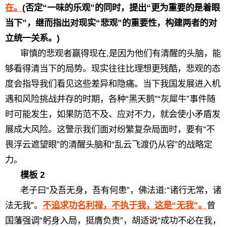
在。
(否定“一味的乐观”的同时，提出“更为重要的是着眼
当下”，继而指出对现实“悲观”的重要性，构建两者的对
立统一关系。)
审慎的悲观者赢得现在,是因为他们有清醒的头脑，能
够看得清当下的局势。现实往往比理想更残酷，悲观的态
度会指导我们看见这些差异和隐痛。当下我国发展进入机
遇和风险挑战并存的时期，各种“黑天鹅”“灰犀牛”事件随
时可能发生，如果防范不及、应对不力，就会使小矛盾发
展成大风险。这警示我们面对纷繁复杂局面时，要有“不
畏浮云遮望眼”的清醒头脑和“乱云飞渡仍从容”的战略定
力。
模板 2
老子曰“及吾无身，吾有何患”，佛法道:“诸行无常，诸
法无我”。
不追求功名利禄，不执于我，这是“无我”。
曾
国藩强调“躬身入局，挺膺负责”，胡适说“成功不必在我，