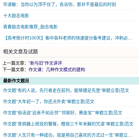
毕淑敏：当你以为顶不住了，告诉你，那并不是最后的时刻
十大励志电影
青春励志电影推荐_励志电影
【高考倒计时100天】衡中各科老师的快速提分备考建议，冲刺必看！
相关文章及试题
上一篇文章：
“新与旧”作文讲评
下一篇文章：
作文课：几种作文模式的建构
最新作文题目
作文题“有的人说，先行者走在前列，能够捷足先登”审题立意|范文
作文题“大年初一了，你还点外卖”审题立意|范文
作文题“俗话说“远亲不如近邻”“邻居好，赛金宝””审题立意|范文
作文题“青铜器上斑驳的饕餮，瞪视三千年未解的咒语”审题立意|范文
作文题“人生只有一种成功，就是用自己喜欢的方式过一生”审题立意|范文