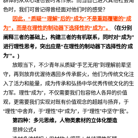
群体的从众心理也会时常作祟。而当自己进入其他社会角
色时，我们可曾记得曾经面对他们时的感受？
因此，“质疑”“理解”后的“成为”不是重蹈覆辙的“成
为”，而是在理性的制动器下选择性的“成为”。
（在分别
阐释三者的基础上，构建三者的有机联系，同时对“成为”
进行理性思考，突出应是“在理性的制动器下选择性的'成
为'”。)
放眼当下，不少青年从质疑“手艺无用”到理解前辈坚
守，再到放弃优渥待遇回乡传承薪火，他们为传统文化注
入了活力和能量，成为传承和弘扬中华优秀传统文化的生
力军。理性“成为”，不仅需要我们包容他人各异的价值
观，更需要我们实现对既有价值观念的超越与扬弃，于
“理性”中舍弃，于“理性”中“成为”，于“理性”中坚守“我”。
第四种：多元思维，人物类素材的立体化塑造
思辨公式4