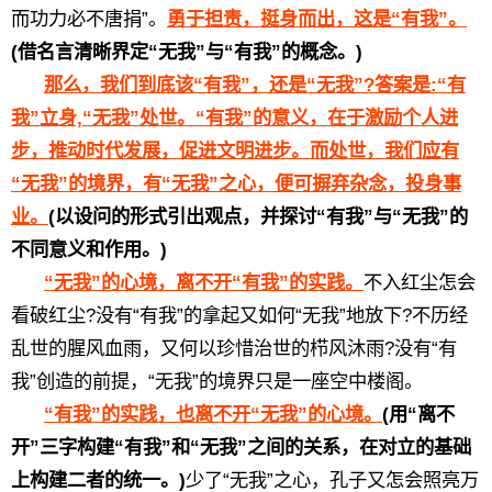
而功力必不唐捐”。
勇于担责，挺身而出，这是“有我”。
(借名言清晰界定“无我”与“有我”的概念。)
那么，我们到底该“有我”，还是“无我”?答案是:“有
我”立身,“无我”处世。“有我”的意义，在于激励个人进
步，推动时代发展，促进文明进步。而处世，我们应有
“无我”的境界，有“无我”之心，便可摒弃杂念，投身事
业。
(以设问的形式引出观点，并探讨“有我”与“无我”的
不同意义和作用。)
“无我”的心境，离不开“有我”的实践。
不入红尘怎会
看破红尘?没有“有我”的拿起又如何“无我”地放下?不历经
乱世的腥风血雨，又何以珍惜治世的栉风沐雨?没有“有
我”创造的前提，“无我”的境界只是一座空中楼阁。
“有我”的实践，也离不开“无我”的心境。
(用“离不
开”三字构建“有我”和“无我”之间的关系，在对立的基础
上构建二者的统一。)
少了“无我”之心，孔子又怎会照亮万