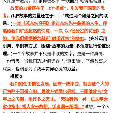
人浑身一激灵，由“躺得板板平”一跃而成“站得笔笔直”。
故事的力量还在于一份“提点”，引发我们深邃的思
考。
(用“故事的力量还在于······”构造两个段落之间的联
系。)
一本《苏东坡突围》走过东坡先生曲折的人生，传
递给我们旷达超然的快意；一次《小径分岔的花园》之
旅，使我们领悟博尔赫斯“时间迷宫”的奥妙
。
(充分运用
引用、举例等方式，围绕“故事的力量”多角度进行论证说
理。)
一个个故事并不只是串联的文字，更是一种真情、
一份哲思。当我们透过“假语存”与“真事隐”，了解故事之
深意，也洞悉到了故事贯穿心灵的力量。
模板 2
我们如任由惯性发展，固守一成不变，就会使个人的
行为陷于因循守旧，思维方式固化呆板。王国维曾言“文
学上之习惯，杀许多之天才。”无独有偶，另一位文学大
家也指出“常人安于故俗，学者溺于所闻。”
试想，一个人