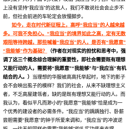
上没有坚持“我应当”的这批人，我们不敢说社会会止步不
前，但社会前进的车轮定会放慢脚步。
如今，走在时代新征程上，高呼“我应当”的人越来越
多。可我不免担心。“我应当”的境界如此之高，定有无数
艰阻等待跨越，那些喊着“我应当”的人，是否有“我愿意”
“我能够”作为基础？
（作者在对现实的担忧和思考中，强
调了这三个概念综合理解的重要性，即社会需要既有理想
又能行动的人，需要将“我愿意”“我能够”与“我应当”有机
结合的人。）
当理想的华服被高高托举起时，地下的影子
会不会映出虱子的模样？我们的社会，从来不缺理想主义
者，不乏高屋建瓴者，缺的是既有理想又能行动的人。而
我认为，看似平凡而渺小的“我愿意”“我能够”恰是成为一
个优秀的建设者的必需条件。“我应当”的踽踽独行、卧薪
尝胆需要“我愿意”的钟于所爱来调和，“我应当”的冲波逆
折、一往无前同样也需要“我能够”的扎实功底来支撑。