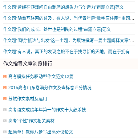
作文题“曾经在游戏间自由驰骋的想象力与创造力”审题立意|范文
作文题“随着互联网的普及，有人说，当代青年是“数字原住民””审题立意|范文
作文题“我们的成长、处世也是制陶的过程”审题立意|范文
作文题“围绕“抵达与出发”这一主题，为展馆撰写一篇主题阐释文章”审题立意|范文
作文题“有人说，真正的发现之旅不在于找寻新的天地，而在于拥有新的眼光”审题立意|范文
作文指导文章浏览排行
高考模拟任务驱动型作文范文12篇
1
2015高考山东卷满分作文及查标卷评分情况
2
苏轼作文素材及运用
3
高考语文成绩年年第一的作文十大必杀技
4
高考“个性”作文相关素材
5
超简单！教你八步写出高分议论文
6