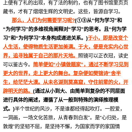
上便有了礼的出现，有了法的制约，也有了图书馆里页页
藏书，才有了熠熠生辉的文明史。这些，皆源自学习。
那么，人们为何需要学习呢?
(①③从“何为学习”和
“为何学习”的多维视角阐释对“学习”的思考。且“何为学
习”和“为何学习”本身构成递进关系。)
于小，即是改变个
人生活，使得物质生活更加美满。于大，便是充实内心世
界，追寻独属于自己的那片天地。
照镜可以正衣冠，读史
可以鉴古今。
简单便如“小镇做题家”，通过不断学习见到
更大的世界，走上更大的舞台。复杂便如樊锦诗“舍半
生，给茫茫大漠。从未名湖到莫高窟，守住前辈的火，开
辟明天的路。
(通过从小到大、由简单到复杂的不同层面
进行具体的阐述，遵循了从一般到特殊的演绎推理模
式。)
半个世纪的风沙，不是谁都经得起吹打。一腔爱，
一洞画，一场文化苦旅，从青春到白发”。是“心归处，是
敦煌”的坚韧不屈，是坚持不懈，为国家而学的家国情