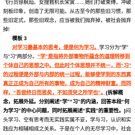
飞行员徐枫灿、女搜救机长宋寅……她们打破束缚，冲破
刻板印象，创造了无限可能。从古至今的那些旧习惯，那
些旧定式，那些旧观念，应当被我们抛弃掉，被社会抛弃
掉!
模板 3
对学习最基本的思考，便是何为学习。
学习分为“学”
与“习”两部分。
“学”是指将外部事物所蕴含的道理转移到
个体自己的思想之中。但此时个体思想并不统一，而“习”
的过程便是外部与内部的统一过程，能够使学到的东西真
真正正成为自己所有的事物，成为自己的精神财富。而同
样，“吾尝终日而思矣，不如须臾之所学也”。
(拆解概
念，拓展外延。分别阐述“学”“习”的内涵，回答本段“何
为学习”的中心问题，同时拓展阐述“实践”的重要性。)
闷
头学习、空有思考而无实践实属不妥，学与习，认识和实
践应为相辅相成之关系。于是在个人的无尽学习中，社会