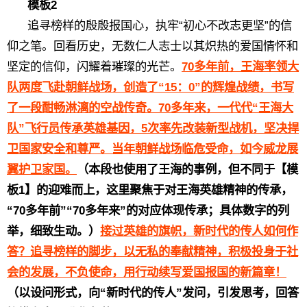
模板2
追寻榜样的殷殷报国心，执牢“初心不改志更坚”的信
仰之笔。回看历史，无数仁人志士以其炽热的爱国情怀和
坚定的信仰，闪耀着璀璨的光芒。
70多年前，王海率领大
队两度飞赴朝鲜战场，创造了“15：0”的辉煌战绩，书写
了一段酣畅淋漓的空战传奇。70多年来，一代代“王海大
队”飞行员传承英雄基因，5次率先改装新型战机，坚决捍
卫国家安全和尊严。当年朝鲜战场临危受命，如今威龙展
翼护卫家国。
（本段也使用了王海的事例，但不同于【模
板1】的迎难而上，这里聚焦于对王海英雄精神的传承，
“70多年前”“70多年来”的对应体现传承；具体数字的列
举，细致生动。）
接过英雄的旗帜，新时代的传人如何作
答？追寻榜样的脚步，以无私的奉献精神，积极投身于社
会的发展，不负使命，用行动续写爱国报国的新篇章！
（以设问形式，向“新时代的传人”发问，引发思考，回答