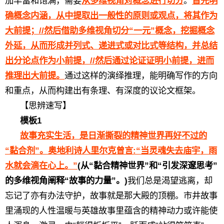
加丰富和饱满，需要
从多维视角对概念进行切分
。
首先明
确概念内涵，从中提取出一般性的原则或观点，将其作为
大前提；//然后借助多维视角切分“一元”概念，挖掘概念
外延，从而形成并列式、递进式或对比式等结构，并总结
出分论点作为小前提，//然后通过论证证明小前提，进而
推理出大前提。
通过这样的演绎推理，能明确写作的方向
和重点，从而构建出有条理、有深度的议论文框架。
【思辨速写】
模板1
故事充实生活，是日渐撕裂的精神世界再好不过的
“黏合剂”。奥地利诗人里尔克曾言:“当灵魂失去庙宇，雨
水就会滴在心上。”
(从“黏合精神世界”和“引发深邃思考”
的多维视角阐释“故事的力量”。)
我们总是渴望逃离，却
忘记了亦有办法守护，故事就是那大殿的顶棚。市井故事
里涌现的人性温暖与英雄故事里蕴含的精神动力或许能使