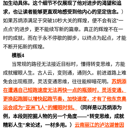
加生动具体。这个细节不仅展现了他对进步的渴望和追
求，也让读者能够更直观地感受到他内心的坚定信念。
）
如果苏炳添满足于突破10秒大关的辉煌，便不会有这“一
点点”的进步，更不能续写新的篇章。真正的辉煌不在一
时的成就，而在于永不停歇的脚步，以终点为起点，才能
不断开拓新的辉煌。
模板4
当常规的路径无法接近目标时，懂得转变思维，方能
成就耀眼人生。古人云，变则通，通则久。前进道路上难
免会出现瓶颈，灵活变通思维，往往能柳暗花明。
苏炳添
在遭遇自己短跑速度无法再快一点的瓶颈时，灵活变通，
更换起跑脚以增快起跑节奏，加快速度，才有了他东京奥
运会成为“亚洲飞人”的耀眼时刻。
（同样是以苏炳添为
例，本段则挖掘人物的另一个角度——“转变思维，成就
精彩人生”来论述，一材多用。）
云南丽江的泸沽湖曾因