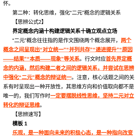
怀。
第二种：转化思维，强化“二元”概念的逻辑关系
【思辨公式2】
界定概念内涵十构建逻辑关系十确立观点立场
“二元”概念往往指的是作文围绕两个概念展开，
两个
概念之间呈现出“对立统一”“并列共存”“递进提升”“原因
——结果”“本质——现象”等关系
。行文时应
首先界定概
念的内涵，然后构建二者之间的逻辑关系，并尝试在思辨
中强化“二元”概念的辩证统一
。注意，核心话题之间的关
系有时呈现出一种开放性，其思维方向和价值取向都不是
唯一的，我们写作时
一定要
摆脱线性思维
，坚持
二元对立
转化
的辩证思维
。
【思辨速写】
模板 1
乐观，是一种面向未来的积极心态，是一种指向改变