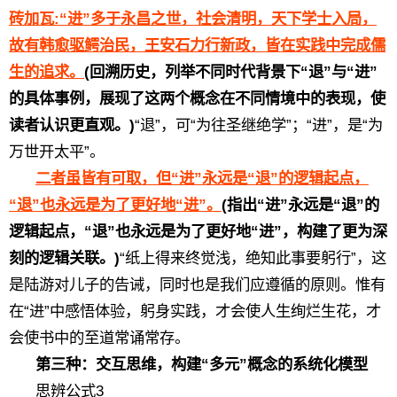
砖加瓦:“进”多于永昌之世，社会清明，天下学士入局，
故有韩愈驱鳄治民，王安石力行新政，皆在实践中完成儒
生的追求。
(回溯历史，列举不同时代背景下“退”与“进”
的具体事例，展现了这两个概念在不同情境中的表现，使
读者认识更直观。)
“退”，可“为往圣继绝学”；“进”，是“为
万世开太平”。
二者虽皆有可取，但“进”永远是“退”的逻辑起点，
“退”也永远是为了更好地“进”。
(指出“进”永远是“退”的
逻辑起点，“退”也永远是为了更好地“进”，构建了更为深
刻的逻辑关联。)
“纸上得来终觉浅，绝知此事要躬行”，这
是陆游对儿子的告诫，同时也是我们应遵循的原则。惟有
在“进”中感悟体验，躬身实践，才会使人生绚烂生花，才
会使书中的至道常诵常存。
第三种：交互思维，构建“多元”概念的系统化模型
思辨公式3