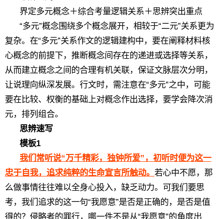
界定多元概念＋综合考量逻辑关系＋思辨突出重点
“多元”概念围绕多个概念展开，相较于“二元”关系更为
复杂。在“多元”关系作文的逻辑建构中，要在阐释材料核
心概念的前提下，推断概念间存在的递进或选择等关系，
从而建立概念之间的合理有机关联，保证文脉层次分明，
让说理向纵深发展。行文时，需注意在“多元”之中，可能
要在比较、权衡的基础上对概念作出选择，要学会降次消
元，排列组合。
思辨速写
模板1
我们常听说“万千精彩，独钟所爱”，初听时便为这一
忠于自我，追求纯粹的生命宣言所触动。
若心中不愿，那
么做事情往往难以全身心投入，缺乏动力。可我们要思
考，我们追求的这一句“我愿意”是否是正确的，是否是值
得的？侵略者的罪行，哪一件不是从“我愿意”的角度出