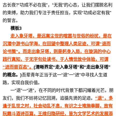
古长夜?“功成不必在我”，“无我”的心态，让我们摆脱名利
的束缚，助力我们专注于责任担当，实现“功成必定有我”
的誓言。
模板3
走入象牙塔，是远离尘世的喧嚣与世俗的纷扰，是在
沉潜中游书山学海，在回望中整理人类足迹，可谓“退而
论书策”。而走出象牙塔，则是躬身入局，在旋涡的中心
践行真知，于无字句处读书，于人情世故中体验，可谓
“进而尝百态”。
(清晰界定“走入象牙塔”和“走出象牙塔”
的概念。)
吾辈青年正当于这一“退”一“进”中寻找人生道
路，实现自我价值。
一“退”一“进”，在不同的时代背景下都闪耀着光芒。朋
友们，我们不妨将记忆回溯，追循先贤的足迹。
“退”，多
逢于乱世之时，社会动乱不息，有识之士难施拳脚，故有
阮籍斗酒诗百篇，王维归隐研经，皆为文学艺术的发展添