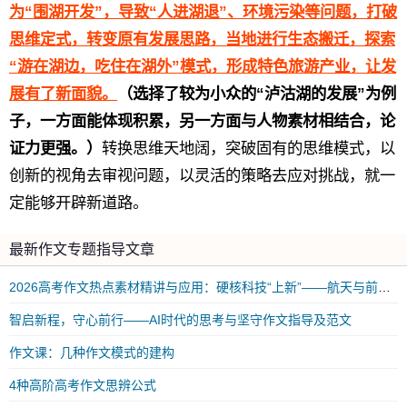
为“围湖开发”，导致“人进湖退”、环境污染等问题，打破
思维定式，转变原有发展思路，当地进行生态搬迁，探索
“游在湖边，吃住在湖外”模式，形成特色旅游产业，让发
展有了新面貌。
（选择了较为小众的“泸沽湖的发展”为例
子，一方面能体现积累，另一方面与人物素材相结合，论
证力更强。）
转换思维天地阔，突破固有的思维模式，以
创新的视角去审视问题，以灵活的策略去应对挑战，就一
定能够开辟新道路。
最新作文专题指导文章
2026高考作文热点素材精讲与应用：硬核科技“上新”——航天与前沿科技突破
智启新程，守心前行——AI时代的思考与坚守作文指导及范文
作文课：几种作文模式的建构
4种高阶高考作文思辨公式