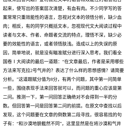
起来，使写出的答案层次清楚，有血有肉。不少同学写的答
案常常只重效能性的语言，忽视对文本的领悟分析，缺少血
肉；相反，有的同学只概括文本，忽视现代文大阅读过程中
读者与文本、作者、命题者交流的特点，理悟不深，缺少必
要的效能性的语言，或者领悟肤浅。造成以上的失误的原
因，简单地说，就是没有瞄准赋分进行深入思考。我们看全
国卷Ⅰ大阅读的最后一道题：“在文章最后，作者是采用哪些
方法来写克拉2号气井的？表达了什么样的思想感情？请简要
分析。”这道题赋分值为8分，有两个问题，其中第一问简单
一些，围绕表现手法来回答就可以，而问题的重心应该是第
二问。推测一下，第一问回答正确绝对不会得到一半的分
数。但回答第一问是回答第二问的前提。在原文中查找以后
发现，这个问题要在文章的倒数第二段寻找，很容易找的句
子有：“和沙漠地貌截然不同”，这里显然是在将沙漠和气井