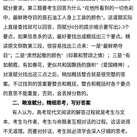
赋分要求。第三题要考生回答为什么 “在他所看到的一切色彩
中，最鲜艳夺目的是石油工人身上工装的颜色”。这道题实际
上直接查找就可以回答，而赋分6分的提示暗示要写出2-3个
要点，如果信息多的话，最好要找出或概括出三个要点。精
读原文倒数第三段，很容易找出三点来：一是“最鲜艳夺
目”；二是“肃然起敬的颜色”（仰慕和赞颂之情）；三是 “有
如朝霞，有如春花，更似共和国飘扬的旗帜”（爱国精神）。
对准赋分找出这三点之后，稍加概括整合就是很完整的答
案。不过找到的答案要整合和概括，整合和概括时各个要点
的意思不能重复，否则，会丢掉分数的。
二、瞅准赋分，精细思考，写好答案
有人认为，高考现代文阅读的解答过程就是考生与文
本、考生与作者、考生与命题者互相对话的过程。这话说得
不无道理。而要对好话，考生就必须学会深入仔细的思考。