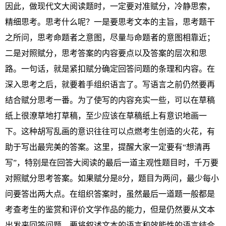
因此，做现代文大阅读题时，一定要对准赋分，冷静思索，
精细思考。思考什么呢？一是要思考文本的主旨，思考题干
之所问，思考命题者之意图，尽量与命题者的意图相靠近；
二是对照赋分，思考答案的内容要点以及答案的层次和思
路。一句话，就是紧扣赋分确定回答问题的条理和内容。在
深入思考之后，就要着手组织语言了。写语言之前仍然要再
结合赋分思考一番。为了使写的内容充实一些，可以在草稿
纸上很潦草地打草稿，至少应该在草稿纸上有意识地画一
下。这种胡写乱画的意识往往可以点燃考生创造的火花，有
助于写出最完美的答案。这里，提醒大家一定要有“想清再
写”，特别是在回答大阅读的最后一道主观性题目时，千万要
对照赋分思考答案。如果赋分是8分，题目为两问，最少每小
问要答出两大点。在组织答案时，虽然最后一道题一般都是
考查考生的鉴赏和评价文学作品的能力，但是仍然要从文本
出发来回答问题，要将叙述文本的语言和效能性的语言结合