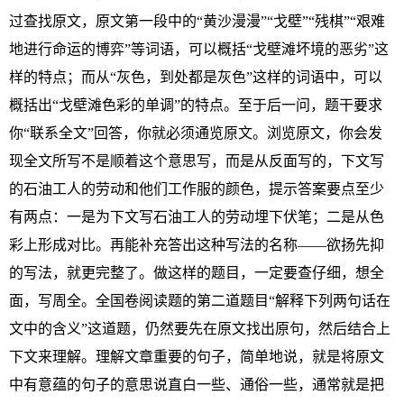
过查找原文，原文第一段中的“黄沙漫漫”“戈壁”“残棋”“艰难
地进行命运的博弈”等词语，可以概括“戈壁滩坏境的恶劣”这
样的特点；而从“灰色，到处都是灰色”这样的词语中，可以
概括出“戈壁滩色彩的单调”的特点。至于后一问，题干要求
你“联系全文”回答，你就必须通览原文。浏览原文，你会发
现全文所写不是顺着这个意思写，而是从反面写的，下文写
的石油工人的劳动和他们工作服的颜色，提示答案要点至少
有两点：一是为下文写石油工人的劳动埋下伏笔；二是从色
彩上形成对比。再能补充答出这种写法的名称——欲扬先抑
的写法，就更完整了。做这样的题目，一定要查仔细，想全
面，写周全。全国卷阅读题的第二道题目“解释下列两句话在
文中的含义”这道题，仍然要先在原文找出原句，然后结合上
下文来理解。理解文章重要的句子，简单地说，就是将原文
中有意蕴的句子的意思说直白一些、通俗一些，通常就是把