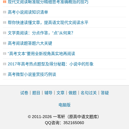
现代文阅读瞅准赋分精细思考准确概括的技巧
3
高考小说阅读知识清单
4
帮你快速读懂文章，提高语文现代文阅读水平
5
文学类阅读：分点作答，“点”从何来？
6
高考阅读题答题六大关键
7
“高考文本”要用全新视角真实地再阅读
8
2017年高考热点题型及得分秘籍：小说中的形象
9
高考微型小说鉴赏技巧例谈
10
试卷
｜
题目
｜
辅导
｜
文章
｜
做题
｜
名句过关
｜
答疑
电脑版
© 2011-2026 一苇轩（原高中语文题库）
QQ咨询：352165060