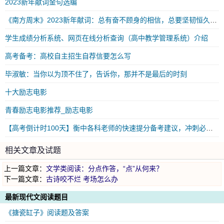
2023新年献词金句选编
《南方周末》2023新年献词：总有奋不顾身的相信，总要坚韧恒久的勇气
学生成绩分析系统、网页在线分析查询（高中教学管理系统）介绍
高考备考：高校自主招生自荐信要怎么写
毕淑敏：当你以为顶不住了，告诉你，那并不是最后的时刻
十大励志电影
青春励志电影推荐_励志电影
【高考倒计时100天】衡中各科老师的快速提分备考建议，冲刺必看！
相关文章及试题
上一篇文章：
文学类阅读：分点作答，“点”从何来？
下一篇文章：
古诗咬不烂 考场怎么办
最新现代文阅读题目
《搪瓷缸子》阅读题及答案