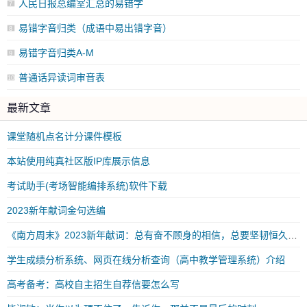
人民日报总编室汇总的易错字
7
易错字音归类（成语中易出错字音）
8
易错字音归类A-M
9
普通话异读词审音表
10
最新文章
课堂随机点名计分课件模板
本站使用纯真社区版IP库展示信息
考试助手(考场智能编排系统)软件下载
2023新年献词金句选编
《南方周末》2023新年献词：总有奋不顾身的相信，总要坚韧恒久的勇气
学生成绩分析系统、网页在线分析查询（高中教学管理系统）介绍
高考备考：高校自主招生自荐信要怎么写