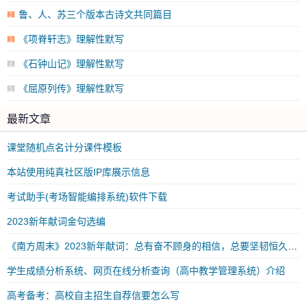
鲁、人、苏三个版本古诗文共同篇目
2
《项脊轩志》理解性默写
3
《石钟山记》理解性默写
4
《屈原列传》理解性默写
5
最新文章
课堂随机点名计分课件模板
本站使用纯真社区版IP库展示信息
考试助手(考场智能编排系统)软件下载
2023新年献词金句选编
《南方周末》2023新年献词：总有奋不顾身的相信，总要坚韧恒久的勇气
学生成绩分析系统、网页在线分析查询（高中教学管理系统）介绍
高考备考：高校自主招生自荐信要怎么写